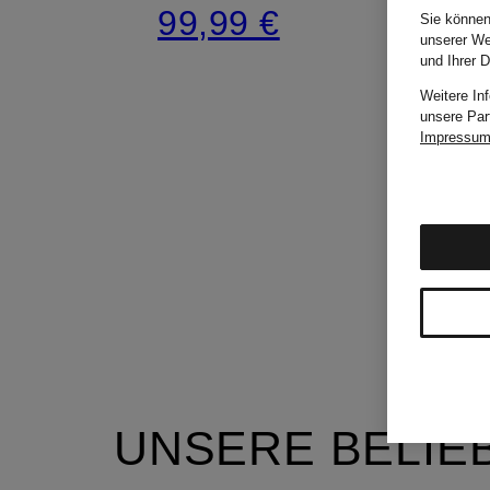
99,99 €
Sie können
unserer We
und Ihrer 
Weitere In
unsere Par
Impressu
UNSERE BELIE