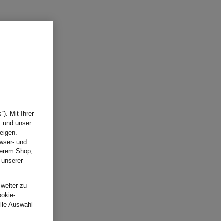
). Mit Ihrer
s und unser
eigen.
wser- und
nserem Shop,
 unserer
.
 weiter zu
ookie-
elle Auswahl