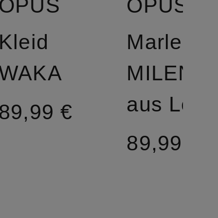
OPUS
OPUS
Kleid
Marlene
WAKA
MILENI
aus Lein
89,99 €
89,99 €