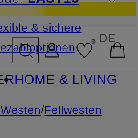
sichern
exible & sichere
FELD ÜBERSPRINGEN
DE
ezahloptionen
ER
HOME & LIVING
/
-Westen
Fellwesten