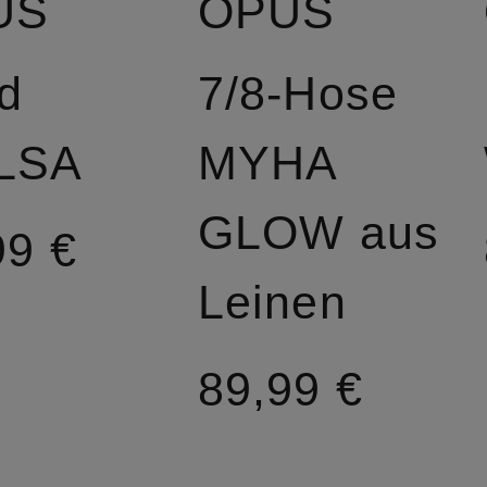
US
OPUS
id
7/8-Hose
LSA
MYHA
GLOW aus
99 €
Leinen
89,99 €