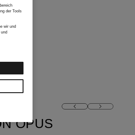
bereich
ung der Tools
e wir und
und
ON OPUS