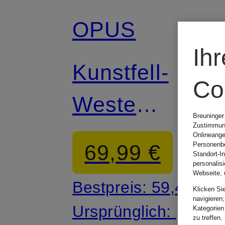
OPUS
Ih
Kunstfell-
Co
Weste
Breuninger
Zustimmung
WONDRA
Onlineange
69,99 €
Personenbe
Standort-I
personalis
Webseite, 
Bestpreis:
59,49 €
Klicken Si
navigieren;
Ursprünglich:
Kategorien
zu treffen.