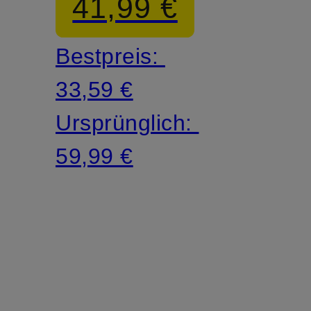
41,99 €
Teddyfell
Bestpreis:
33,59 €
Ursprünglich:
59,99 €