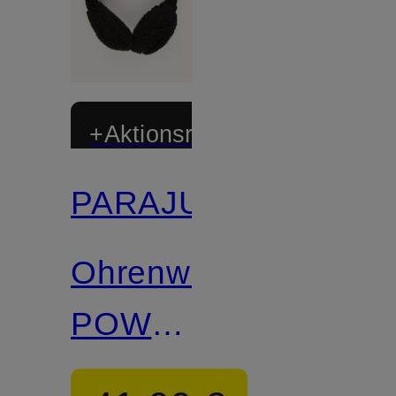
+Aktionsrabatt
PARAJUMPERS
Ohrenwärmer
POWER
aus