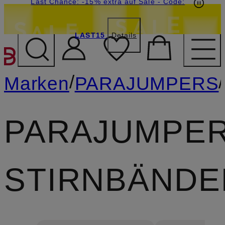
15€-Willkommensgutschein mit Beyond sichern
Last Chance: -15% extra auf Sale
- Code:
LAST15
Details
ZUM HAUPTINHALT ÜBE
/
/
Marken
PARAJUMPERS
PARAJUMPE
STIRNBÄNDE