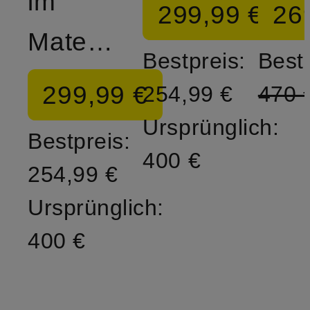
im
299,99 €
26
Materialmix
Bestpreis:
Bestp
299,99 €
254,99 €
470 
Ursprünglich:
Bestpreis:
400 €
254,99 €
Ursprünglich:
400 €