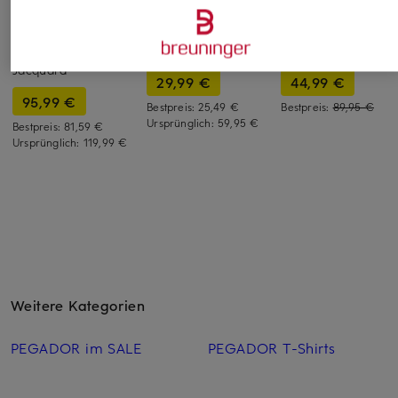
DRYKORN
PEGADOR
Marc O'Polo
Resorthemd BIJAN_2
Resorthemd Comfort
Resorthemd Regula
Comfort Fit aus
Fit
Fit aus Leinen
Jacquard
29,99 €
44,99 €
95,99 €
Bestpreis:
25,49 €
Bestpreis:
89,95 €
Ursprünglich:
59,95 €
Bestpreis:
81,59 €
Ursprünglich:
119,99 €
Weitere Kategorien
PEGADOR im SALE
PEGADOR T-Shirts