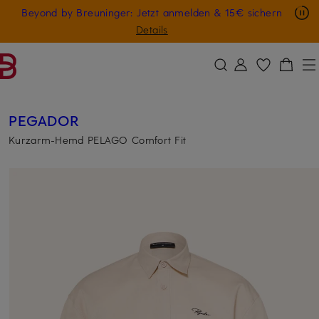
Nur in der App: -10 € auf digitale Geschenkkarten
Beyond by Breuninger: Jetzt anmelden & 15€ sichern
ZUM HAUPTINHALT ÜBERSPRINGEN
ZUM SUCHFELD ÜBERSPRINGE
GESCHENK20
Details
PEGADOR
Kurzarm-Hemd PELAGO Comfort Fit