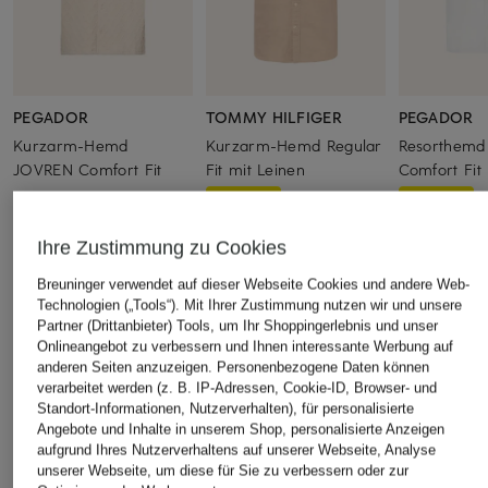
PEGADOR
TOMMY HILFIGER
PEGADOR
Kurzarm-Hemd
Kurzarm-Hemd Regular
Resorthemd
JOVREN Comfort Fit
Fit mit Leinen
Comfort Fit 
59,95 €
49,99 €
39,99 €
Bestpreis:
42,49 €
Bestpreis:
33,
Ihre Zustimmung zu Cookies
Ursprünglich:
89,90 €
Ursprünglich:
Breuninger verwendet auf dieser Webseite Cookies und andere Web-
Technologien („Tools“). Mit Ihrer Zustimmung nutzen wir und unsere
ÄHNLICHE ARTIKEL ENTDECKEN
Partner (Drittanbieter) Tools, um Ihr Shoppingerlebnis und unser
Onlineangebot zu verbessern und Ihnen interessante Werbung auf
anderen Seiten anzuzeigen. Personenbezogene Daten können
verarbeitet werden (z. B. IP-Adressen, Cookie-ID, Browser- und
Standort-Informationen, Nutzerverhalten), für personalisierte
Angebote und Inhalte in unserem Shop, personalisierte Anzeigen
aufgrund Ihres Nutzerverhaltens auf unserer Webseite, Analyse
unserer Webseite, um diese für Sie zu verbessern oder zur