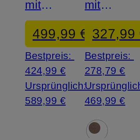
mit
mit
Schmucksteinen
Schmucks
499,99 €
327,99
Bestpreis:
Bestpreis:
424,99 €
278,79 €
Ursprünglich:
Ursprünglic
589,99 €
469,99 €