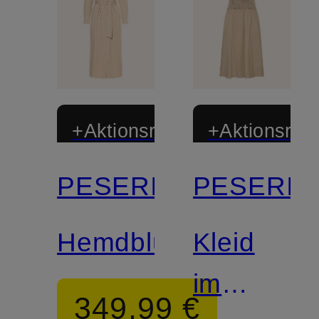
+Aktionsrabatt
+Aktionsraba
PESERICO
PESERIC
Hemdblusenkleid
Kleid
im
349,99 €