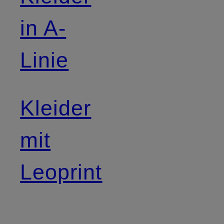
in A-
Linie
Kleider
mit
Leoprint