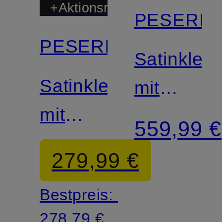
+Aktionsrabatt
PESERIC
PESERICO
Satinkleid
Satinkleid
mit
mit
Schmucks
559,99 €
Schmucksteinen
279,99 €
Bestpreis:
278,79 €