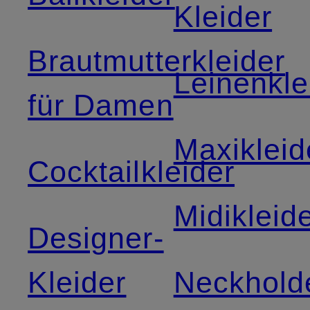
Kleider
Brautmutterkleider
Leinenkle
für Damen
Maxikleid
Cocktailkleider
Midikleid
Designer-
Kleider
Neckholde