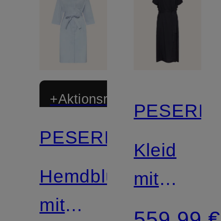
+Aktionsrabatt
PESERIC
PESERICO
Kleid
Hemdblusenkleid
mit
mit
Schmucks
559,99 €