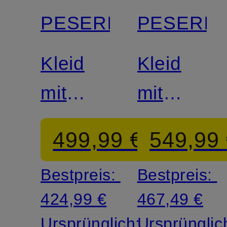
PESERICO
PESERIC
Kleid
Kleid
mit
mit
Leinen
Schmucks
499,99 €
549,99
Bestpreis:
Bestpreis:
424,99 €
467,49 €
Ursprünglich:
Ursprünglic