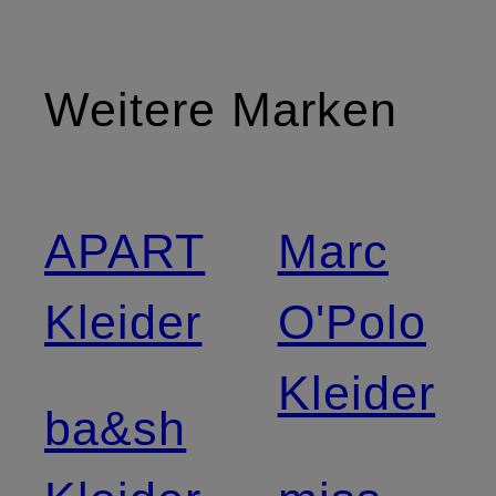
Weitere Marken
APART
Marc
Kleider
O'Polo
Kleider
ba&sh