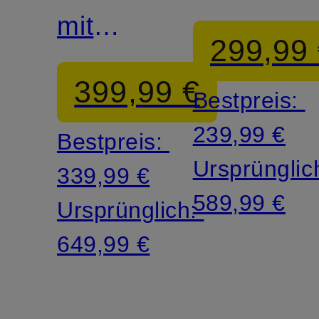
mit
299,99
Schmucksteinen
399,99 €
Bestpreis:
239,99 €
Bestpreis:
Ursprünglic
339,99 €
589,99 €
Ursprünglich:
649,99 €