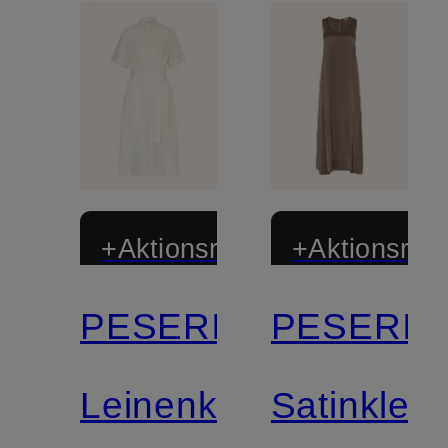
+Aktionsrabatt
+Aktionsraba
PESERICO
PESERIC
Leinenkleid
Satinkleid