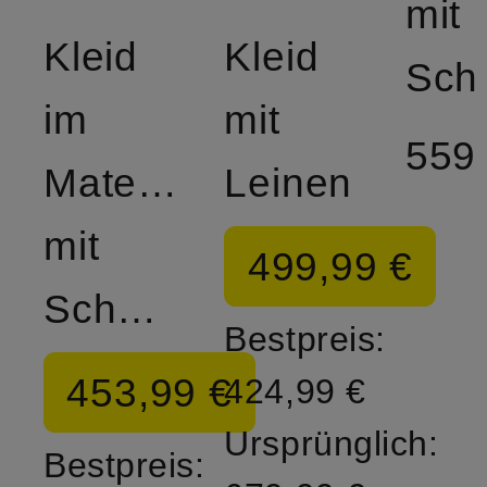
mit
Kleid
Kleid
Sc
im
mit
559
Materialmix
Leinen
mit
499,99 €
Schmuckperlen
Bestpreis:
453,99 €
424,99 €
Ursprünglich:
Bestpreis: