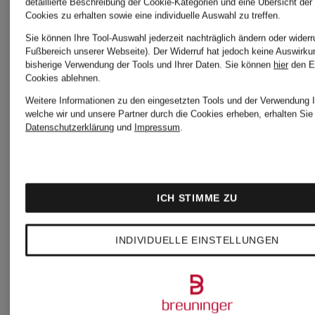
detaillierte Beschreibung der Cookie-Kategorien und eine Übersicht der
Kleid
Kleid
Cookies zu erhalten sowie eine individuelle Auswahl zu treffen.
Sie können Ihre Tool-Auswahl jederzeit nachträglich ändern oder widerr
im
mit
Fußbereich unserer Webseite). Der Widerruf hat jedoch keine Auswirku
bisherige Verwendung der Tools und Ihrer Daten.
Sie können
hier
den E
Cookies ablehnen.
Materialmix
Schmucks
Weitere Informationen zu den eingesetzten Tools und der Verwendung I
549,99 €
369,99
welche wir und unsere Partner durch die Cookies erheben, erhalten Sie 
Datenschutzerklärung
und
Impressum
.
mit
Bestpreis:
Bestpreis:
Pailletten
ICH STIMME ZU
789,99 €
314,49 €
Ursprünglic
INDIVIDUELLE EINSTELLUNGEN
529,99 €