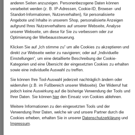
anderen Seiten anzuzeigen. Personenbezogene Daten können
verarbeitet werden (z. B. IP-Adressen, Cookie-ID, Browser- und
Standort-Informationen, Nutzerverhalten), für personalisierte
Angebote und Inhalte in unserem Shop, personalisierte Anzeigen
aufgrund Ihres Nutzerverhaltens auf unserer Webseite, Analyse
unserer Webseite, um diese für Sie zu verbessern oder zur
Optimierung der Werbeaussteuerung.
Klicken Sie auf „Ich stimme zu“ um alle Cookies zu akzeptieren und
direkt zur Webseite weiter zu navigieren; oder auf „Individuelle
+Aktionsrabatt
+Aktionsrabatt
+Aktionsrabatt
Einstellungen“, um eine detaillierte Beschreibung der Cookie-
Kategorien und eine Übersicht der eingesetzten Cookies zu erhalten
CINQUE
Juvia
Rich & Royal
sowie eine individuelle Auswahl zu treffen.
Pullover CIFAV mit
Strickshirt VINETA
Bouclé-Pullover mit
Sie können Ihre Tool-Auswahl jederzeit nachträglich ändern oder
3/4-Arm
3/4-Arm und
widerrufen (z.B. im Fußbereich unserer Webseite). Der Widerruf hat
99,99 €
Glitzergarn
jedoch keine Auswirkung auf die bisherige Verwendung der Tools und
89,99 €
Bestpreis:
159,99 €
Ihrer Daten.
Sie können
hier
den Einsatz von Cookies ablehnen.
89,99 €
Bestpreis:
76,49 €
Weitere Informationen zu den eingesetzten Tools und der
Ursprünglich:
169,99 €
Bestpreis:
76,49 €
Verwendung Ihrer Daten, welche wir und unsere Partner durch die
Ursprünglich:
129,95 €
Cookies erheben, erhalten Sie in unserer
Datenschutzerklärung
und
Impressum
.