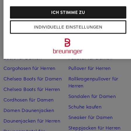
ICH STIMME ZU
INDIVIDUELLE EINSTELLUNGEN
Weitere Kategorien
Bikinis Damen
Mäntel für Herren
Boots für Damen
Pullover für Damen
Cargohosen für Herren
Pullover für Herren
Chelsea Boots für Damen
Rollkragenpullover für
Herren
Chelsea Boots für Herren
Sandalen für Damen
Cordhosen für Damen
Schuhe kaufen
Damen Daunenjacken
Sneaker für Damen
Daunenjacken für Herren
Steppjacken für Herren