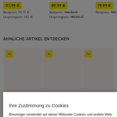
111,99 €
89,99 €
79,99 €
Bestpreis:
95,19 €
Bestpreis:
144,50 €
Bestpreis:
149
Ursprünglich:
140 €
Ursprünglich:
149,95 €
ÄHNLICHE ARTIKEL ENTDECKEN
Ihre Zustimmung zu Cookies
Breuninger verwendet auf dieser Webseite Cookies und andere Web-