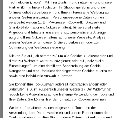
Technologien („Tools“). Mit Ihrer Zustimmung nutzen wir und unsere
Partner (Drittanbieter) Tools, um Ihr Shoppingerlebnis und unser
Onlineangebot zu verbessern und Ihnen interessante Werbung auf
anderen Seiten anzuzeigen. Personenbezogene Daten können
verarbeitet werden (z. B. IP-Adressen, Cookie-ID, Browser- und
Standort-Informationen, Nutzerverhalten), für personalisierte
Angebote und Inhalte in unserem Shop, personalisierte Anzeigen
aufgrund Ihres Nutzerverhaltens auf unserer Webseite, Analyse
unserer Webseite, um diese für Sie zu verbessern oder zur
Optimierung der Werbeaussteuerung.
Klicken Sie auf „Ich stimme zu“ um alle Cookies zu akzeptieren und
direkt zur Webseite weiter zu navigieren; oder auf „Individuelle
Einstellungen“, um eine detaillierte Beschreibung der Cookie-
Kategorien und eine Übersicht der eingesetzten Cookies zu erhalten
sowie eine individuelle Auswahl zu treffen.
+Aktionsrabatt
+Aktionsrabatt
+Aktionsrabatt
Sie können Ihre Tool-Auswahl jederzeit nachträglich ändern oder
widerrufen (z.B. im Fußbereich unserer Webseite). Der Widerruf hat
darling harbour
paul green
PETER KAISER
jedoch keine Auswirkung auf die bisherige Verwendung der Tools und
Ihrer Daten.
Sie können
hier
den Einsatz von Cookies ablehnen.
Slingpumps
Slingpumps
Pumps MODENA
Weitere Informationen zu den eingesetzten Tools und der
79,99 €
ab 89,99 €
89,99 €
Verwendung Ihrer Daten, welche wir und unsere Partner durch die
Bestpreis:
135,99 €
Bestpreis:
150 €
Bestpreis:
144,50 €
Cookies erheben, erhalten Sie in unserer
Datenschutzerklärung
und