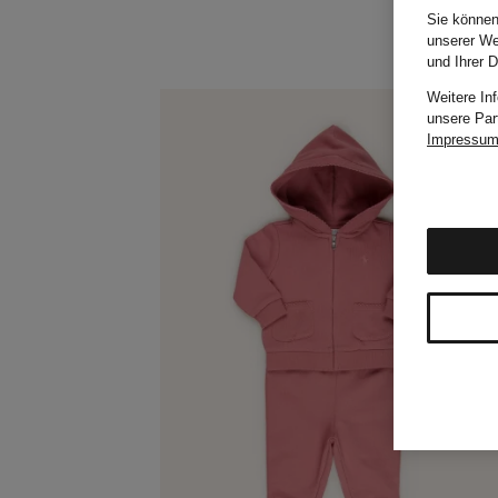
Sie können
unserer We
und Ihrer 
Weitere In
unsere Par
Impressu