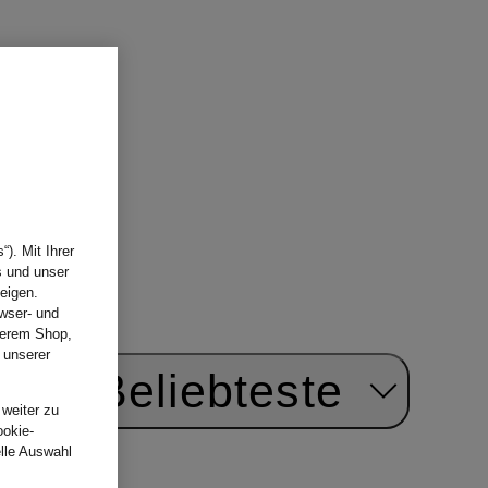
). Mit Ihrer
s und unser
eigen.
wser- und
nserem Shop,
 unserer
ach:
Beliebteste
.
 weiter zu
ookie-
elle Auswahl