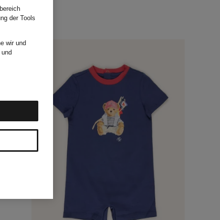
bereich
ung der Tools
e wir und
und