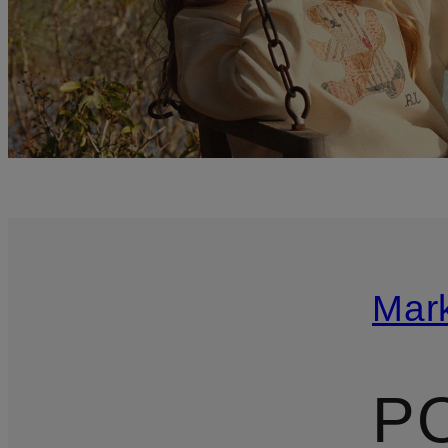
Mar
P