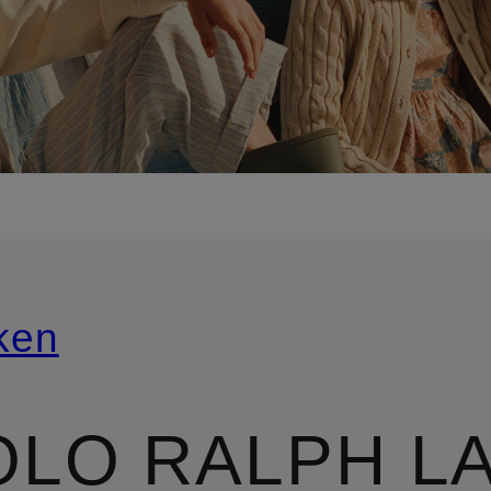
ken
OLO RALPH L