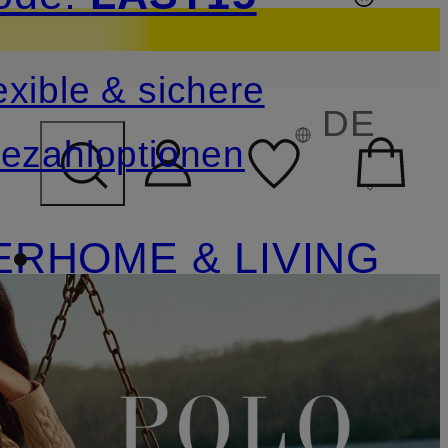
sichern
exible & sichere
FELD ÜBERSPRINGEN
DE
ezahloptionen
ER
HOME & LIVING