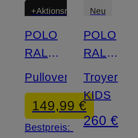
+Aktionsrabatt
Neu
POLO
POLO
RALPH
RALPH
LAUREN
LAUREN
Pullover
Troyer
KIDS
149,99 €
260 €
Bestpreis: