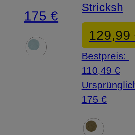
LAUREN
Strickshirt
175 €
129,99
Bestpreis:
110,49 €
Ursprünglic
175 €