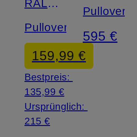
RALPH
LAUREN
Pullover
LAUREN
Pullover
595 €
159,99 €
Bestpreis:
135,99 €
Ursprünglich:
215 €