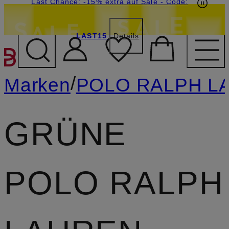
15€-Willkommensgutschein mit Beyond sichern
Last Chance: -15% extra auf Sale
- Code:
LAST15
Details
ZUM HAUPTINHALT ÜBE
/
Marken
POLO RALPH L
GRÜNE
POLO RALPH