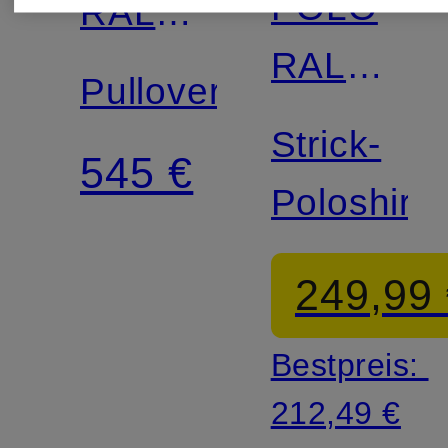
POLO
RALPH
RALPH
LAUREN
Pullover
LAUREN
Strick-
545 €
Poloshirt
249,99
Bestpreis:
212,49 €