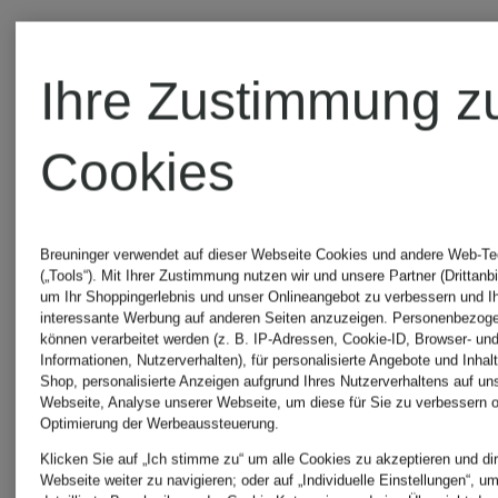
159,99 €
159,99
Ihre Zustimmung z
Bestpreis:
Bestpreis:
Cookies
135,99 €
135,99 €
Ursprünglich:
Ursprünglic
Breuninger verwendet auf dieser Webseite Cookies und andere Web-Te
(„Tools“). Mit Ihrer Zustimmung nutzen wir und unsere Partner (Drittanbi
um Ihr Shoppingerlebnis und unser Onlineangebot zu verbessern und I
215 €
215 €
interessante Werbung auf anderen Seiten anzuzeigen. Personenbezog
können verarbeitet werden (z. B. IP-Adressen, Cookie-ID, Browser- und
Informationen, Nutzerverhalten), für personalisierte Angebote und Inhal
Shop, personalisierte Anzeigen aufgrund Ihres Nutzerverhaltens auf un
Webseite, Analyse unserer Webseite, um diese für Sie zu verbessern o
Optimierung der Werbeaussteuerung.
Klicken Sie auf „Ich stimme zu“ um alle Cookies zu akzeptieren und dir
Webseite weiter zu navigieren; oder auf „Individuelle Einstellungen“, u