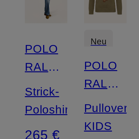
Neu
POLO
POLO
RALPH
RALPH
LAUREN
Strick-
LAUREN
Pullover
Poloshirt
KIDS
265 €