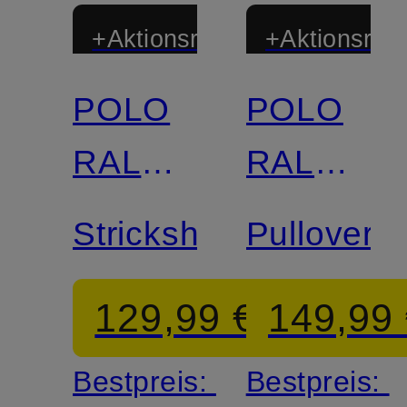
+Aktionsrabatt
+Aktionsraba
POLO
POLO
RALPH
RALPH
LAUREN
LAUREN
Strickshirt
Pullover
129,99 €
149,99
Bestpreis:
Bestpreis: