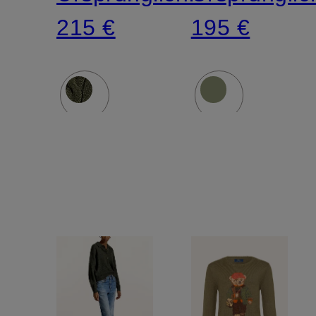
215 €
195 €