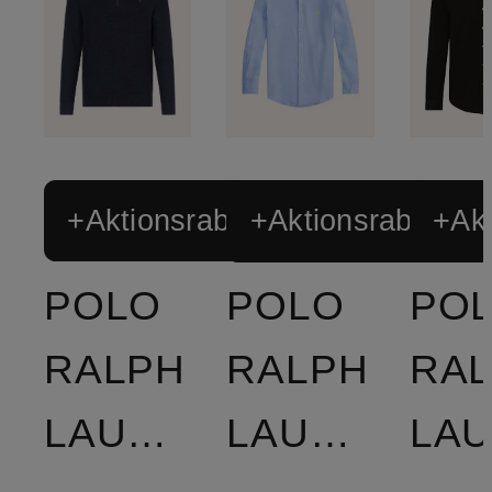
+Aktionsrabatt
+Aktionsrabatt
+Akt
POLO
POLO
PO
RALPH
RALPH
RA
LAUREN
LAUREN