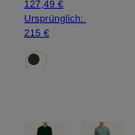
127,49 €
Ursprünglich:
215 €