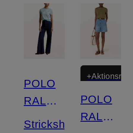
+Aktionsraba
POLO
POLO
RALPH
RALPH
LAUREN
Strickshirt