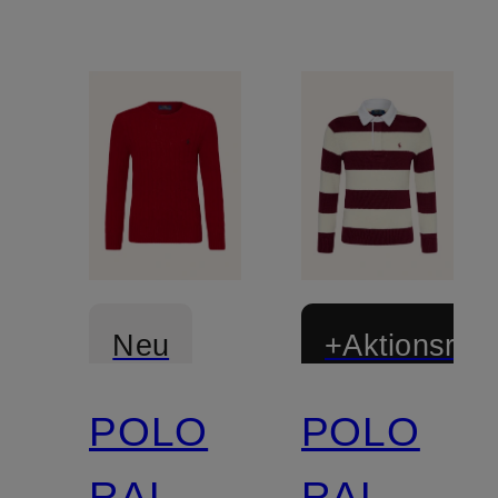
Neu
+Aktionsraba
POLO
POLO
RALPH
RALPH