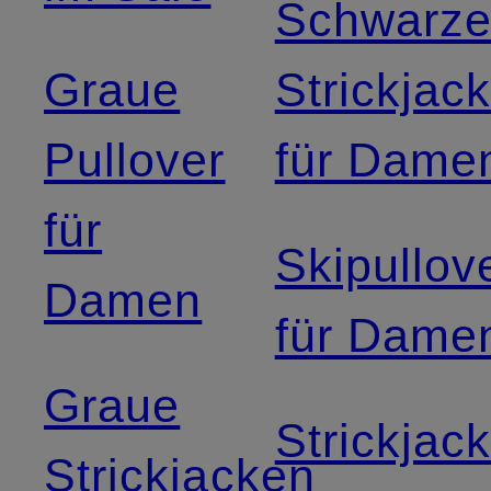
Schwarz
Graue
Strickjac
Pullover
für Dame
für
Skipullov
Damen
für Dame
Graue
Strickjac
Strickjacken