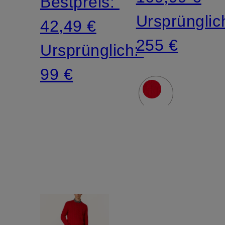
Bestpreis:
Ursprünglic
42,49 €
255 €
Ursprünglich:
99 €