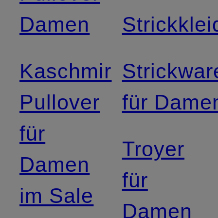
Damen
Strickklei
Kaschmir
Strickwar
Pullover
für Dame
für
Troyer
Damen
für
im Sale
Damen