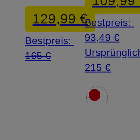
109,99
mit 3/4-
129,99 €
Bestpreis:
Arm
93,49 €
Bestpreis:
Ursprünglic
165 €
215 €