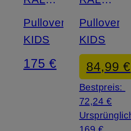
LAUREN
LAUREN
Pullover
Pullover
KIDS
KIDS
175 €
84,99 €
Bestpreis:
72,24 €
Ursprünglic
169 €