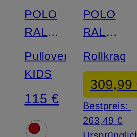
POLO
POLO
Zertifiziert
RALPH
RALPH
LAUREN
LAUREN
Pullover
Rollkrage
KIDS
309,99
115 €
Bestpreis:
263,49 €
Ursprünglic