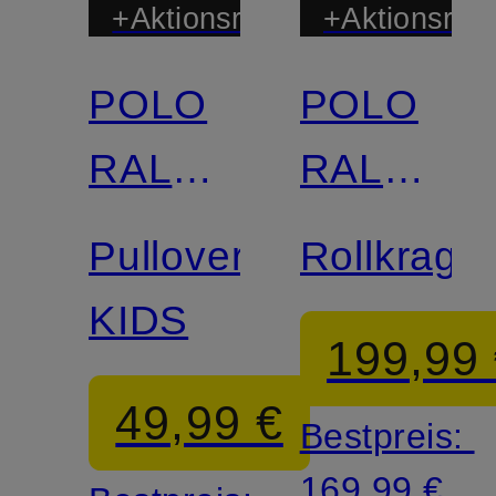
+Aktionsrabatt
+Aktionsraba
POLO
POLO
Zertifiziert
RALPH
RALPH
LAUREN
LAUREN
Pullover
Rollkrage
KIDS
199,99
49,99 €
Bestpreis:
169,99 €