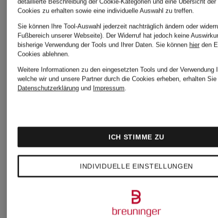
Hemdblusenkl
T-Sh
detaillierte Beschreibung der Cookie-Kategorien und eine Übersicht der
Custom
Cookies zu erhalten sowie eine individuelle Auswahl zu treffen.
mit
Sie können Ihre Tool-Auswahl jederzeit nachträglich ändern oder widerr
49
Slim Fit
Fußbereich unserer Webseite). Der Widerruf hat jedoch keine Auswirku
bisherige Verwendung der Tools und Ihrer Daten.
Sie können
hier
den E
Lochspitze
Cookies ablehnen.
Bestp
135 €
Weitere Informationen zu den eingesetzten Tools und der Verwendung I
welche wir und unsere Partner durch die Cookies erheben, erhalten Sie 
Datenschutzerklärung
und
Impressum
.
299,99 €
42,4
Ursp
Bestpreis:
85 €
ICH STIMME ZU
495 €
INDIVIDUELLE EINSTELLUNGEN