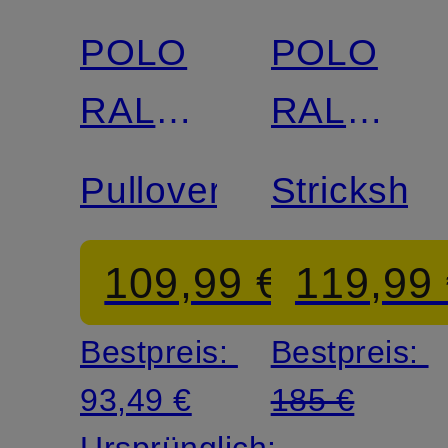
POLO
POLO
RALPH
RALPH
LAUREN
LAUREN
Pullover
Strickshirt
109,99 €
119,99
Bestpreis:
Bestpreis:
93,49 €
185 €