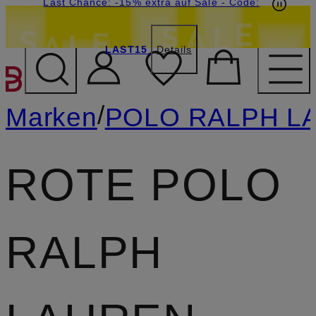
15€-Willkommensgutschein mit Beyond sichern
Last Chance: -15% extra auf Sale
- Code:
LAST15
Details
ZUM HAUPTINHALT ÜBE
/
Marken
POLO RALPH L
ROTE POLO
RALPH