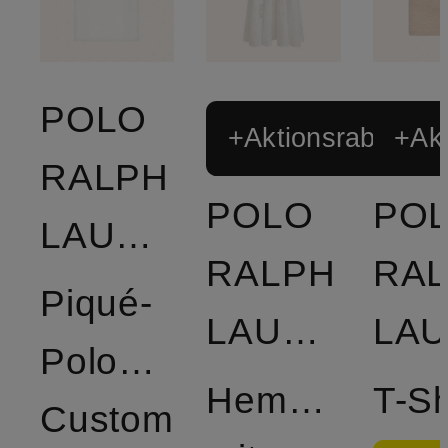
POLO
+Aktionsrabatt
+Akt
RALPH
POLO
PO
LAUREN
RALPH
RA
Piqué-
LAUREN
Poloshirt
Hemdblusenkl
T-Sh
Custom