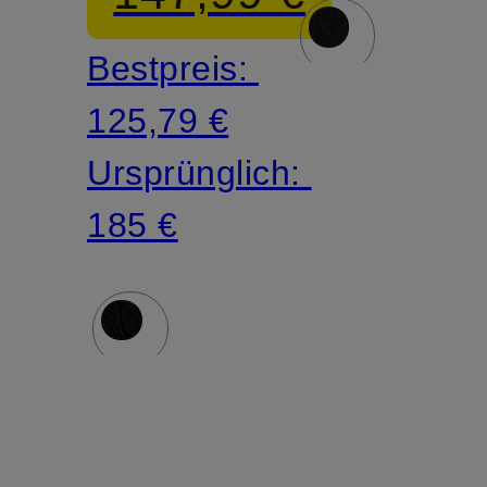
Bestpreis:
125,79 €
Ursprünglich:
185 €