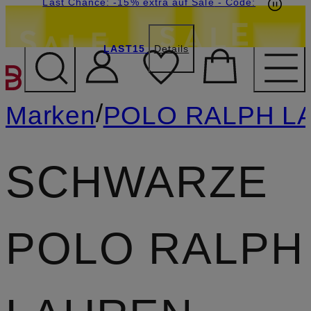
15€-Willkommensgutschein mit Beyond sichern
Last Chance: -15% extra auf Sale
- Code:
LAST15
Details
ZUM HAUPTINHALT ÜBE
/
Marken
POLO RALPH L
SCHWARZE
POLO RALPH