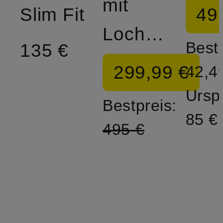
mit
49
Slim Fit
Lochspitze
Bestp
135 €
299,99 €
42,4
Ursp
Bestpreis:
85 €
495 €