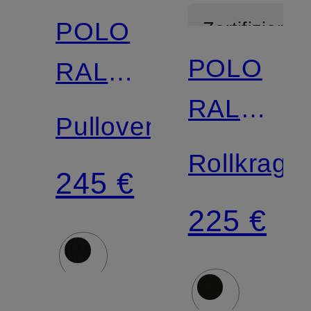
POLO
Zertifiziert
POLO
RALPH
RALPH
LAUREN
Pullover
LAUREN
Rollkrage
245 €
225 €