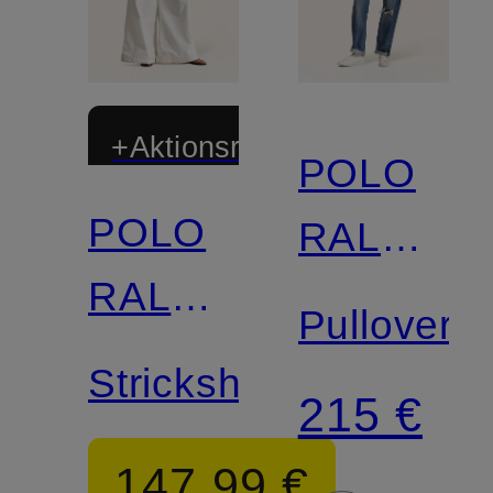
+Aktionsrabatt
POLO
POLO
RALPH
RALPH
LAUREN
Pullover
LAUREN
Strickshirt
215 €
147,99 €