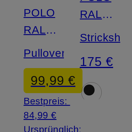
POLO
RALPH
RALPH
LAUREN
Strickshirt
LAUREN
Pullover
175 €
99,99 €
Bestpreis:
84,99 €
Ursprünglich: