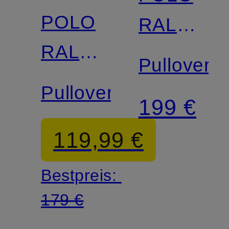
POLO
RALPH
RALPH
LAUREN
Pullover
LAUREN
Pullover
199 €
119,99 €
Bestpreis:
179 €