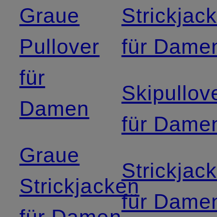
Graue
Strickjac
Pullover
für Dame
für
Skipullov
Damen
für Dame
Graue
Strickjac
Strickjacken
für Dame