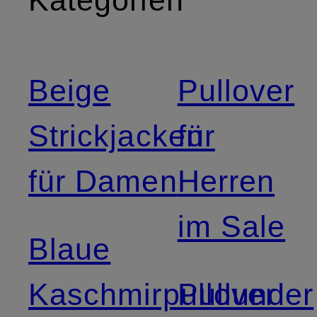
Kategorien
Beige
Pullover
Strickjacken
für
für Damen
Herren
im Sale
Blaue
Kaschmirpullover
Pullunder