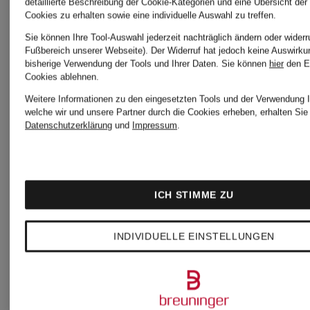
detaillierte Beschreibung der Cookie-Kategorien und eine Übersicht der
Zertifiziert
Cookies zu erhalten sowie eine individuelle Auswahl zu treffen.
RALPH
LAUREN
Sie können Ihre Tool-Auswahl jederzeit nachträglich ändern oder widerr
Pullover
Fußbereich unserer Webseite). Der Widerruf hat jedoch keine Auswirku
bisherige Verwendung der Tools und Ihrer Daten.
Sie können
hier
den E
LAUREN
Cookies ablehnen.
Pullover
Weitere Informationen zu den eingesetzten Tools und der Verwendung I
199 €
welche wir und unsere Partner durch die Cookies erheben, erhalten Sie 
Datenschutzerklärung
und
Impressum
.
139,99 €
ICH STIMME ZU
Bestpreis:
118,99 €
INDIVIDUELLE EINSTELLUNGEN
Ursprünglich:
200 €