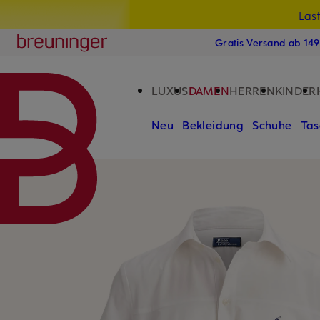
Las
15
ZUM HAUPTINHALT ÜBERSPRINGEN
ZUM SUCHFELD ÜBERSPRINGE
Breuninger
Gratis Versand ab 14
LUXUS
DAMEN
HERREN
KINDER
Neu
Bekleidung
Schuhe
Tas