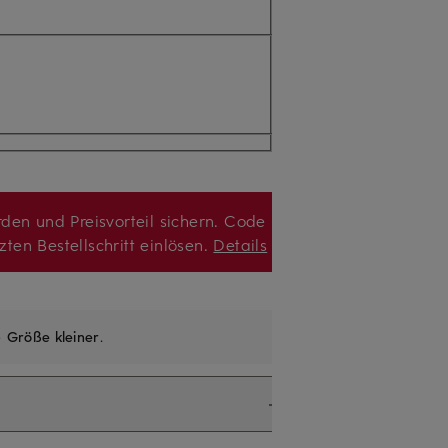
den und Preisvorteil sichern. Code
zten Bestellschritt einlösen.
Details
e
Größe kleiner
.