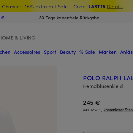
t Chance: -15% extra auf Sale
€-Willkommensgutschein mit Beyond sichern
- Code:
LAST15
Details
N
9 €
30 Tage kostenfreie Rückgabe
HOME & LIVING
chen
Accessoires
Sport
Beauty
% Sale
Marken
Anläs
POLO RALPH LA
Hemdblusenkleid
245 €
inkl. MwSt.,
kostenloser Sta