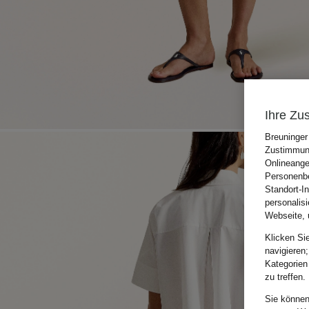
Ihre Zu
Breuninger
Zustimmung
Onlineange
Personenbe
Standort-I
personalis
Webseite, 
Klicken Si
navigieren;
Kategorien
zu treffen.
Sie können