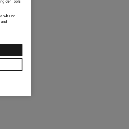
ung der Tools
e wir und
und