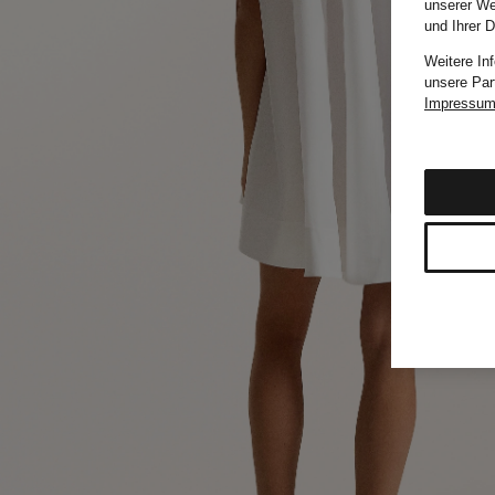
unserer We
und Ihrer 
Weitere In
unsere Par
Impressu