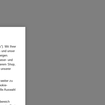
). Mit Ihrer
s und unser
eigen.
wser- und
nserem Shop,
 unserer
.
 weiter zu
ookie-
elle Auswahl
bereich