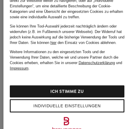
direkt zur Webseite weiter zu navigieren; oder auf „Individuelle
Einstellungen“, um eine detaillierte Beschreibung der Cookie-
Kategorien und eine Übersicht der eingesetzten Cookies zu erhalten
sowie eine individuelle Auswahl zu treffen.
Sie können Ihre Tool-Auswahl jederzeit nachträglich ändern oder
widerrufen (z.B. im Fußbereich unserer Webseite). Der Widerruf hat
jedoch keine Auswirkung auf die bisherige Verwendung der Tools und
Weitere Kategorien
Ihrer Daten.
Sie können
hier
den Einsatz von Cookies ablehnen.
Weitere Informationen zu den eingesetzten Tools und der
Beige POLO RALPH
POLO RALPH LAUREN
Verwendung Ihrer Daten, welche wir und unsere Partner durch die
LAUREN Caps
Leinen­hemden
Cookies erheben, erhalten Sie in unserer
Datenschutzerklärung
und
Impressum
.
Beige POLO RALPH
Polo Ralph Lauren
LAUREN Pullover
Loungewear
Blaue POLO RALPH
Polo Ralph Lauren
ICH STIMME ZU
LAUREN Hoodies
Mützen
Blaue POLO RALPH
Polo Ralph Lauren
INDIVIDUELLE EINSTELLUNGEN
LAUREN Pullover
Nachtwäsche
Blaue POLO RALPH
POLO RALPH LAUREN