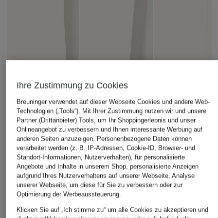
Ihre Zustimmung zu Cookies
Breuninger verwendet auf dieser Webseite Cookies und andere Web-
Technologien („Tools“). Mit Ihrer Zustimmung nutzen wir und unsere
+Aktionsrabatt
+Aktionsrabatt
+Aktionsrabatt
Partner (Drittanbieter) Tools, um Ihr Shoppingerlebnis und unser
Onlineangebot zu verbessern und Ihnen interessante Werbung auf
LAUREN RALPH
POLO RALPH
comma
anderen Seiten anzuzeigen. Personenbezogene Daten können
LAUREN
LAUREN
Barrel Jeans
verarbeitet werden (z. B. IP-Adressen, Cookie-ID, Browser- und
Wide Leg Jeans
Flared Jeans
Standort-Informationen, Nutzerverhalten), für personalisierte
ab 59,99 €
Angebote und Inhalte in unserem Shop, personalisierte Anzeigen
139,99 €
179,99 €
aufgrund Ihres Nutzerverhaltens auf unserer Webseite, Analyse
Bestpreis:
50,99 €
unserer Webseite, um diese für Sie zu verbessern oder zur
Ursprünglich:
89,99 €
Bestpreis:
235 €
Bestpreis:
225 €
Optimierung der Werbeaussteuerung.
Klicken Sie auf „Ich stimme zu“ um alle Cookies zu akzeptieren und