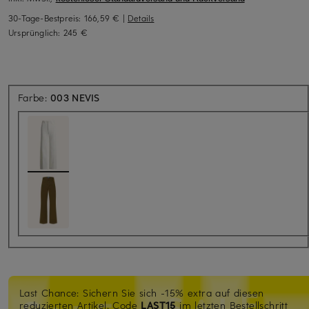
30-Tage-Bestpreis:
166,59 €
|
Details
Ursprünglich:
245 €
Farbe:
003 NEVIS
Last Chance: Sichern Sie sich -15% extra auf diesen
reduzierten Artikel. Code
LAST15
im letzten Bestellschritt