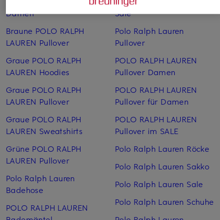
LAUREN Pullover für
Poloshirts für Herren im
Damen
Sale
Braune POLO RALPH
Polo Ralph Lauren
LAUREN Pullover
Pullover
Graue POLO RALPH
POLO RALPH LAUREN
LAUREN Hoodies
Pullover Damen
Graue POLO RALPH
POLO RALPH LAUREN
LAUREN Pullover
Pullover für Damen
Graue POLO RALPH
POLO RALPH LAUREN
LAUREN Sweatshirts
Pullover im SALE
Grüne POLO RALPH
Polo Ralph Lauren Röcke
LAUREN Pullover
Polo Ralph Lauren Sakko
Polo Ralph Lauren
Polo Ralph Lauren Sale
Badehose
Polo Ralph Lauren Schuhe
POLO RALPH LAUREN
Bademäntel
Polo Ralph Lauren