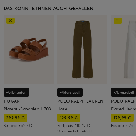
DAS KÖNNTE IHNEN AUCH GEFALLEN
+Aktionsrabatt
+Aktionsrabatt
+Aktionsrabatt
HOGAN
POLO RALPH LAUREN
POLO RALP
Plateau-Sandalen H703
Hose
Flared Jean
299,99 €
129,99 €
179,99 €
Bestpreis:
520 €
Bestpreis:
110,49 €
Bestpreis:
225
Ursprünglich:
245 €