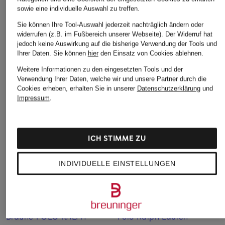
sowie eine individuelle Auswahl zu treffen.
Sie können Ihre Tool-Auswahl jederzeit nachträglich ändern oder
Weitere Kategorien
widerrufen (z.B. im Fußbereich unserer Webseite). Der Widerruf hat
jedoch keine Auswirkung auf die bisherige Verwendung der Tools und
Beige POLO RALPH
POLO RALPH LAUREN
Ihrer Daten.
Sie können
hier
den Einsatz von Cookies ablehnen.
LAUREN Caps
Leinen­hemden
Weitere Informationen zu den eingesetzten Tools und der
Verwendung Ihrer Daten, welche wir und unsere Partner durch die
Beige POLO RALPH
Polo Ralph Lauren
Cookies erheben, erhalten Sie in unserer
Datenschutzerklärung
und
LAUREN Pullover
Loungewear
Impressum
.
Blaue POLO RALPH
Polo Ralph Lauren
LAUREN Hoodies
Mützen
ICH STIMME ZU
Blaue POLO RALPH
Polo Ralph Lauren
LAUREN Pullover
Nachtwäsche
INDIVIDUELLE EINSTELLUNGEN
Blaue POLO RALPH
POLO RALPH LAUREN
LAUREN Pullover für
Poloshirts für Herren im
Damen
Sale
Braune POLO RALPH
Polo Ralph Lauren