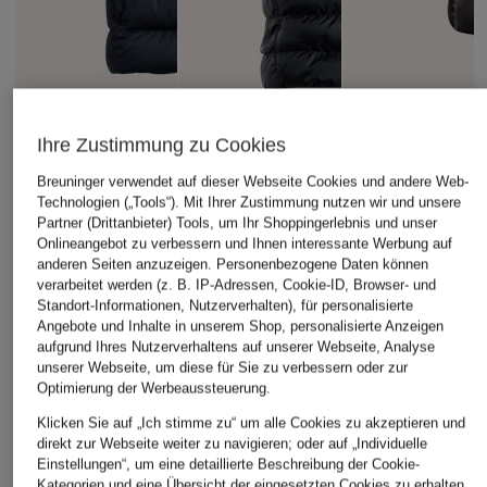
Ihre Zustimmung zu Cookies
POLO RALPH
CANADA GOOSE
PARAJUMPERS
Breuninger verwendet auf dieser Webseite Cookies und andere Web-
LAUREN
Lightweight-
Daunenweste
Technologien („Tools“). Mit Ihrer Zustimmung nutzen wir und unsere
Daunenweste
Daunenweste
JEORDIE
Partner (Drittanbieter) Tools, um Ihr Shoppingerlebnis und unser
STRATUS
Onlineangebot zu verbessern und Ihnen interessante Werbung auf
325 €
430 €
anderen Seiten anzuzeigen. Personenbezogene Daten können
575 €
verarbeitet werden (z. B. IP-Adressen, Cookie-ID, Browser- und
Standort-Informationen, Nutzerverhalten), für personalisierte
Angebote und Inhalte in unserem Shop, personalisierte Anzeigen
aufgrund Ihres Nutzerverhaltens auf unserer Webseite, Analyse
unserer Webseite, um diese für Sie zu verbessern oder zur
Optimierung der Werbeaussteuerung.
Klicken Sie auf „Ich stimme zu“ um alle Cookies zu akzeptieren und
direkt zur Webseite weiter zu navigieren; oder auf „Individuelle
Einstellungen“, um eine detaillierte Beschreibung der Cookie-
Kategorien und eine Übersicht der eingesetzten Cookies zu erhalten