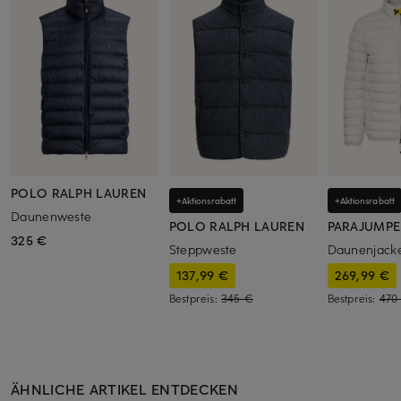
POLO RALPH LAUREN
+Aktionsrabatt
+Aktionsrabatt
Daunenweste
POLO RALPH LAUREN
PARAJUMPE
325 €
Steppweste
Daunenjac
137,99 €
269,99 €
Bestpreis:
345 €
Bestpreis:
470
ÄHNLICHE ARTIKEL ENTDECKEN