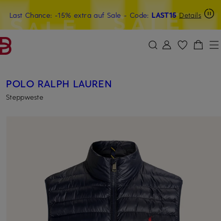
Last Chance: -15% extra auf Sale
15€-Willkommensgutschein mit Beyond sichern
- Code:
LAST15
Details
ZUM HAUPTINHALT ÜBERSPRINGEN
ZUM SUCHFELD ÜBERSPRINGE
POLO RALPH LAUREN
Steppweste