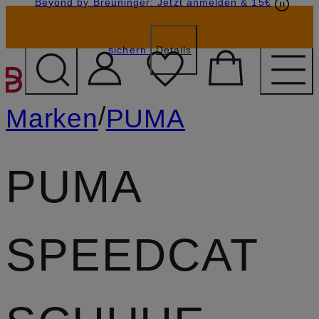
Beyond by Breuninger: Jetzt anmelden & 15€
Geschenkkarten
GESCHENK20
sichern
Details
ZUM HAUPTINHALT ÜBE
/
Marken
PUMA
PUMA
SPEEDCAT