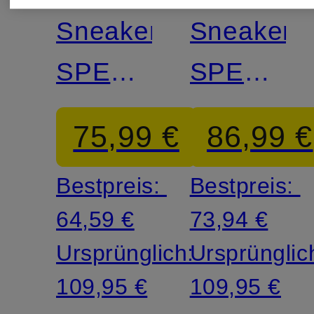
Sneaker
Sneaker
SPEEDCAT
SPEEDC
BALLET
OG
75,99 €
86,99 €
Bestpreis:
Bestpreis:
64,59 €
73,94 €
Ursprünglich:
Ursprünglic
109,95 €
109,95 €