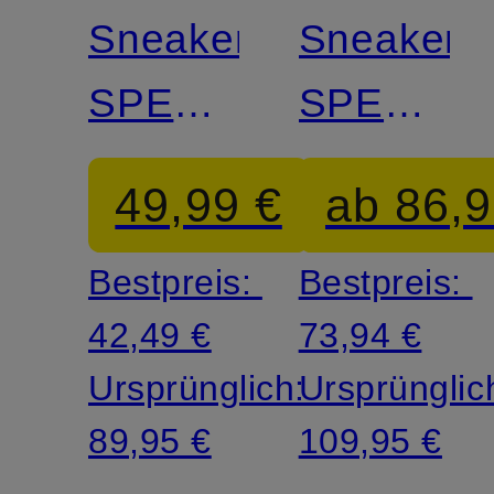
Sneaker
Sneaker
SPEEDCAT
SPEEDC
GO
ELEVATE
49,99 €
ab 86,9
MESH
Bestpreis:
Bestpreis:
42,49 €
73,94 €
Ursprünglich:
Ursprünglic
89,95 €
109,95 €