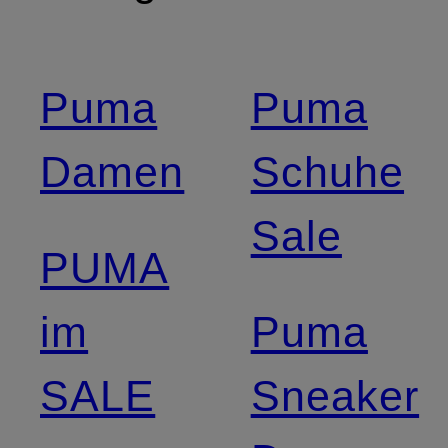
Puma
Puma
Damen
Schuhe
Sale
PUMA
im
Puma
SALE
Sneaker