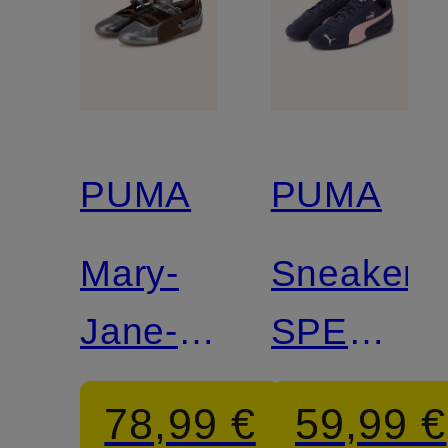
PUMA
PUMA
Mary-
Sneaker
Jane-
SPEEDC
Ballerinas
OG
78,99 €
59,99 €
SPEEDCAT