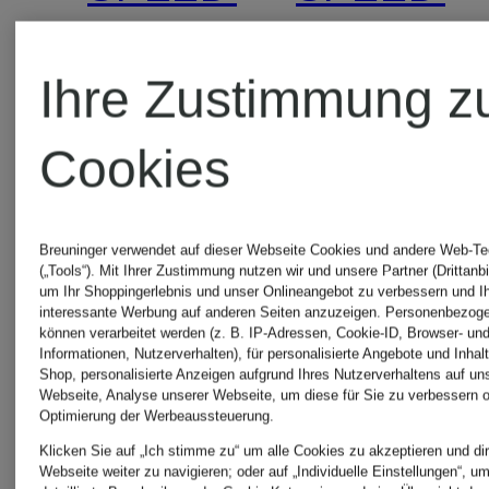
75,99 €
54,99 €
Ihre Zustimmung z
Cookies
Bestpreis:
Bestpreis:
64,59 €
46,74 €
Breuninger verwendet auf dieser Webseite Cookies und andere Web-Te
Ursprünglich:
Ursprünglic
(„Tools“). Mit Ihrer Zustimmung nutzen wir und unsere Partner (Drittanbi
um Ihr Shoppingerlebnis und unser Onlineangebot zu verbessern und I
109,95 €
109,95 €
interessante Werbung auf anderen Seiten anzuzeigen. Personenbezog
können verarbeitet werden (z. B. IP-Adressen, Cookie-ID, Browser- und
Informationen, Nutzerverhalten), für personalisierte Angebote und Inhal
Shop, personalisierte Anzeigen aufgrund Ihres Nutzerverhaltens auf un
Webseite, Analyse unserer Webseite, um diese für Sie zu verbessern o
Optimierung der Werbeaussteuerung.
Klicken Sie auf „Ich stimme zu“ um alle Cookies zu akzeptieren und dir
Webseite weiter zu navigieren; oder auf „Individuelle Einstellungen“, u