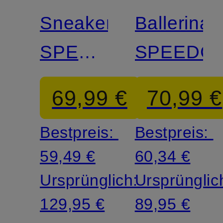
Sneaker
Ballerinas
SPEEDCAT
SPEEDC
COW
69,99 €
70,99 €
Bestpreis:
Bestpreis:
59,49 €
60,34 €
Ursprünglich:
Ursprünglic
129,95 €
89,95 €