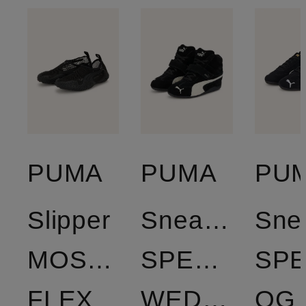
PUMA
PUMA
PU
Slipper
Sneaker
Sne
MOSTRO
SPEEDCAT
SP
FLEX
WEDGE
OG