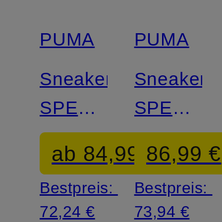
PUMA
PUMA
Sneaker
Sneaker
SPEEDCAT
SPEEDC
ELEVATED
OG
ab 84,99 €
86,99 €
Bestpreis:
Bestpreis:
72,24 €
73,94 €