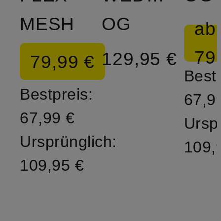
MESH
OG
ab
79
129,95 €
79,99 €
Bestp
Bestpreis:
67,9
67,99 €
Ursp
Ursprünglich:
109,
109,95 €