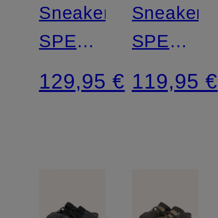
Sneaker
Sneaker
SPEEDCAT
SPEEDC
WEDGE
ICONS
129,95 €
119,95 €