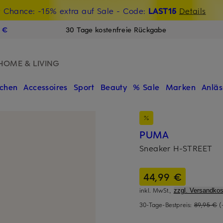
t Chance: -15% extra auf Sale
€-Willkommensgutschein mit Beyond sichern
- Code:
LAST15
Details
N
9 €
30 Tage kostenfreie Rückgabe
HOME & LIVING
chen
Accessoires
Sport
Beauty
% Sale
Marken
Anläs
PUMA
Sneaker H-STREET
44,99 €
inkl. MwSt.,
zzgl. Versandkos
30-Tage-Bestpreis:
89,95 €
(