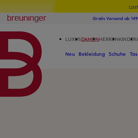
Las
15
ZUM HAUPTINHALT ÜBERSPRINGEN
ZUM SUCHFELD ÜBERSPRINGE
Breuninger
Gratis Versand ab 14
LUXUS
DAMEN
HERREN
KINDER
Neu
Bekleidung
Schuhe
Tas