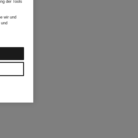
ung der Tools
e wir und
und