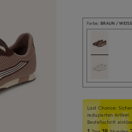
Farbe:
BRAUN / WEISS
Last Chance: Sicher
reduzierten Artikel
Bestellschritt einlö
1
18
Tag
Stunden