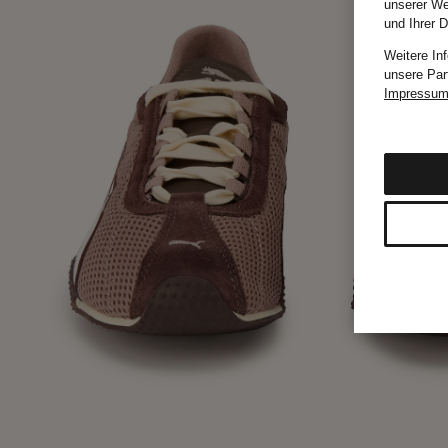
unserer We
und Ihrer 
Weitere In
unsere Par
Impressu