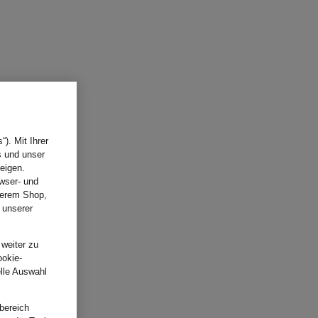
). Mit Ihrer
s und unser
eigen.
wser- und
nserem Shop,
 unserer
.
 weiter zu
ookie-
elle Auswahl
bereich