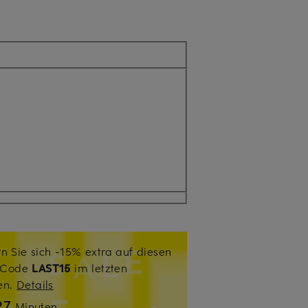
n Sie sich -15% extra auf diesen
. Code
LAST15
im letzten
sen.
Details
27
Minuten