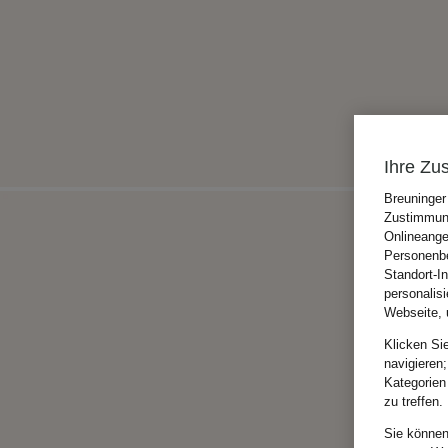
Ihre Zu
Breuninger
Zustimmung
Onlineange
Personenbe
Standort-I
personalis
Webseite, 
Klicken Si
navigieren;
Kategorien
zu treffen.
Sie können