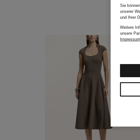
Sie können
unserer We
und Ihrer 
Weitere In
unsere Par
Impressu