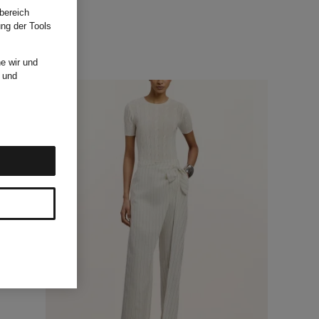
bereich
ung der Tools
e wir und
und