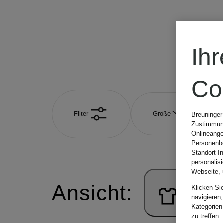
Blazer
Kn
Ih
Co
Filter
Größe
Breuninger
Zustimmung
Onlineange
Personenbe
Standort-I
personalis
Webseite, 
Ansicht:
Klicken Si
navigieren;
Kategorien
zu treffen.