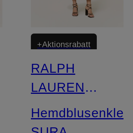
+Aktionsrabatt
RALPH
LAUREN
Collection
Hemdblusenklei
SURA