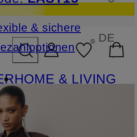
sichern
exible & sichere
FELD ÜBERSPRINGEN
DE
ezahloptionen
ER
HOME & LIVING