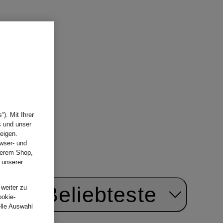
All Ralph Lauren
). Mit Ihrer
s und unser
eigen.
wser- und
nserem Shop,
 unserer
.
ach:
Beliebteste
 weiter zu
ookie-
elle Auswahl