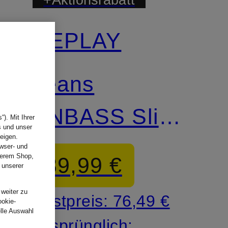
REPLAY
Jeans
ANBASS Slim
). Mit Ihrer
s und unser
eigen.
Fit
wser- und
nserem Shop,
89,99 €
 unserer
.
 weiter zu
Bestpreis:
76,49 €
ookie-
elle Auswahl
Ursprünglich: