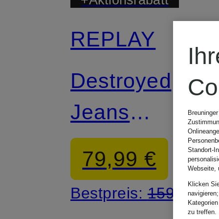
REPLAY
Ih
Destroyed
Co
Jeans
Breuninger
Zustimmung
Onlineange
ANBASS Slim
Personenbe
Standort-I
79,99 €
personalis
Fit
Webseite, 
Klicken Si
Bestpreis:
159,99 €
navigieren;
Kategorien
zu treffen.