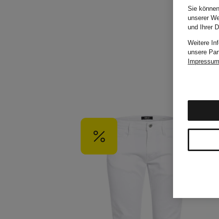
Sie können
unserer We
und Ihrer 
Weitere In
unsere Par
Impressu