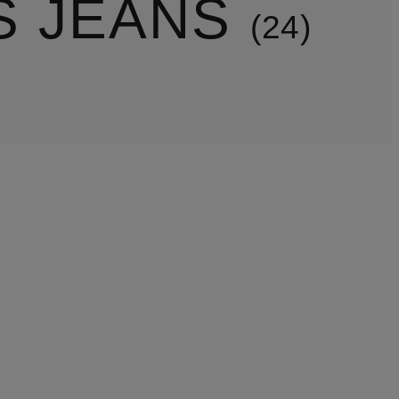
S JEANS
24