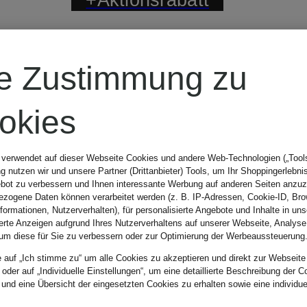
REPLAY
re Zustimmung zu
Destroyed
okies
Jeans
 verwendet auf dieser Webseite Cookies und andere Web-Technologien („Tools“
 nutzen wir und unsere Partner (Drittanbieter) Tools, um Ihr Shoppingerlebni
bot zu verbessern und Ihnen interessante Werbung auf anderen Seiten anzuz
ANBASS Slim
zogene Daten können verarbeitet werden (z. B. IP-Adressen, Cookie-ID, Bro
nformationen, Nutzerverhalten), für personalisierte Angebote und Inhalte in u
79,99 €
ierte Anzeigen aufgrund Ihres Nutzerverhaltens auf unserer Webseite, Analyse
Fit
um diese für Sie zu verbessern oder zur Optimierung der Werbeaussteuerung
e auf „Ich stimme zu“ um alle Cookies zu akzeptieren und direkt zur Webseite
Bestpreis:
76,49 €
 oder auf „Individuelle Einstellungen“, um eine detaillierte Beschreibung der C
 und eine Übersicht der eingesetzten Cookies zu erhalten sowie eine individu
Ursprünglich: