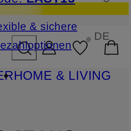
sichern
exible & sichere
FELD ÜBERSPRINGEN
DE
ezahloptionen
ER
HOME & LIVING