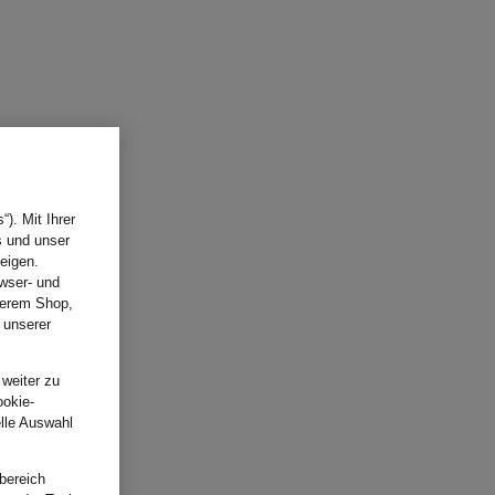
). Mit Ihrer
s und unser
eigen.
wser- und
nserem Shop,
 unserer
.
 weiter zu
ookie-
elle Auswahl
bereich