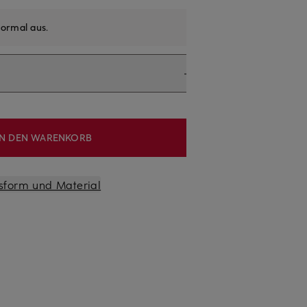
ormal aus
.
IN DEN WARENKORB
sform und Material