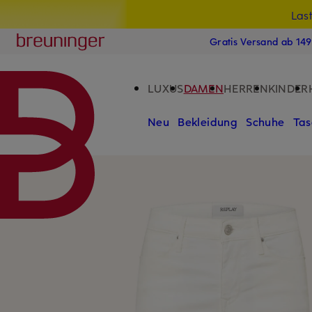
Las
15
ZUM HAUPTINHALT ÜBERSPRINGEN
ZUM SUCHFELD ÜBERSPRINGE
Breuninger
Gratis Versand ab 14
LUXUS
DAMEN
HERREN
KINDER
Neu
Bekleidung
Schuhe
Tas