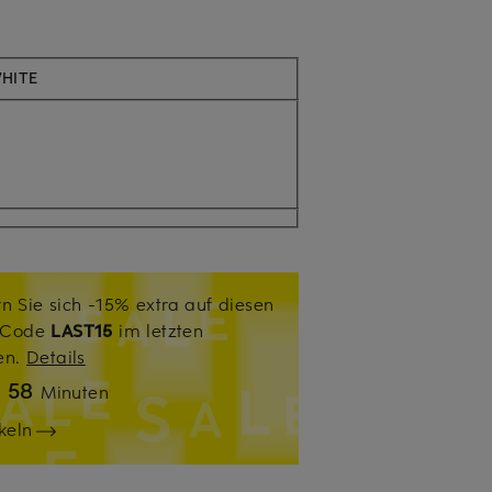
WHITE
n Sie sich -15% extra auf diesen
. Code
LAST15
im letzten
sen.
Details
58
n
Minuten
keln