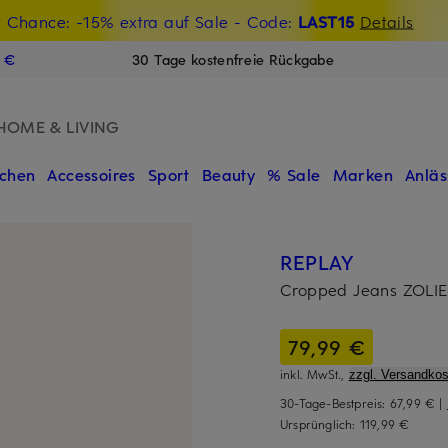
t Chance: -15% extra auf Sale
€-Willkommensgutschein mit Beyond sichern
- Code:
LAST15
Details
N
9 €
30 Tage kostenfreie Rückgabe
HOME & LIVING
chen
Accessoires
Sport
Beauty
% Sale
Marken
Anläs
REPLAY
Cropped Jeans ZOLIE
79,99 €
inkl. MwSt.,
zzgl. Versandkos
30-Tage-Bestpreis:
67,99 €
|
Ursprünglich:
119,99 €