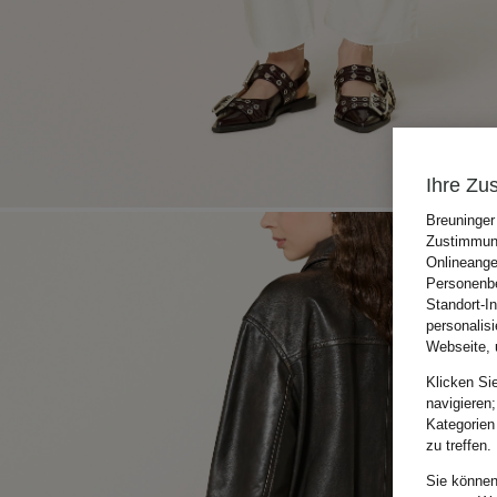
Ihre Zu
Breuninger
Zustimmung
Onlineange
Personenbe
Standort-I
personalis
Webseite, 
Klicken Si
navigieren;
Kategorien
zu treffen.
Sie können