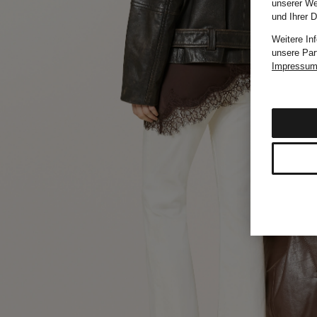
unserer We
und Ihrer 
Weitere In
unsere Par
Impressu