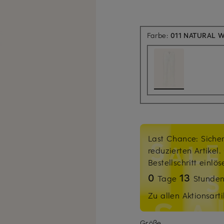
Farbe:
011 NATURAL 
Last Chance: Sicher
reduzierten Artikel
Bestellschritt einlö
0
13
Tage
Stunde
Zu allen Aktionsarti
Größe