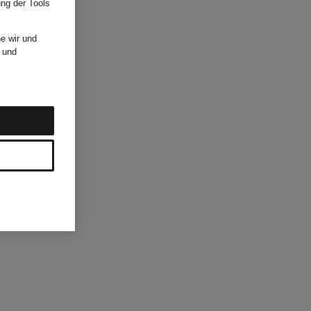
ung der Tools
e wir und
und