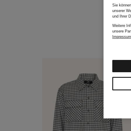
Sie können
unserer We
und Ihrer 
Weitere In
unsere Par
Impressu