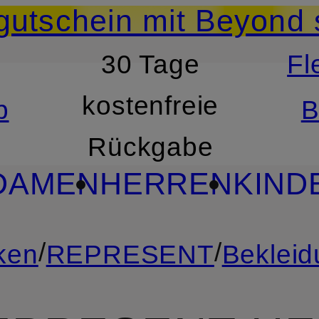
utschein mit Beyond 
30 Tage
Fl
RSPRINGEN
ZUM SUCH
kostenfreie
b
B
Rückgabe
DAMEN
HERREN
KIND
/
/
ken
REPRESENT
Bekleid