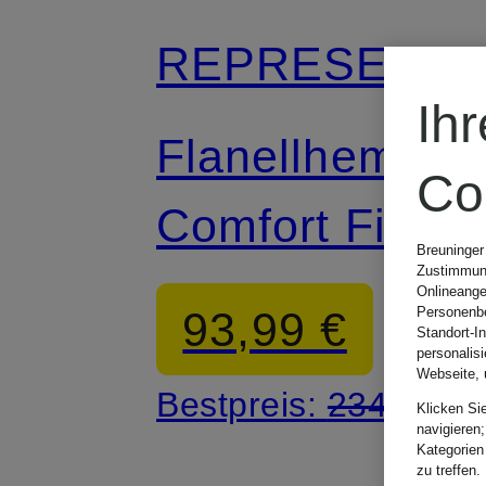
REPRESENT
Ih
Flanellhemd
Co
Comfort Fit
Breuninger
Zustimmung
Onlineange
93,99 €
Personenbe
Standort-I
personalis
Webseite, 
Bestpreis:
234,99 €
Klicken Si
navigieren;
Kategorien
zu treffen.