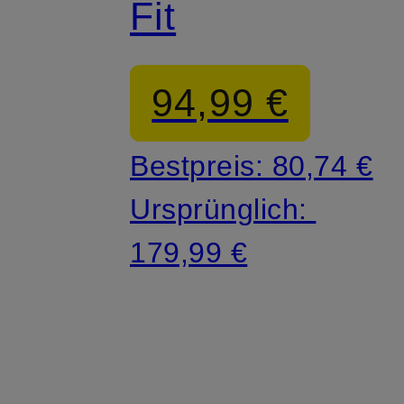
Fit
94,99 €
Bestpreis:
80,74 €
Ursprünglich:
179,99 €