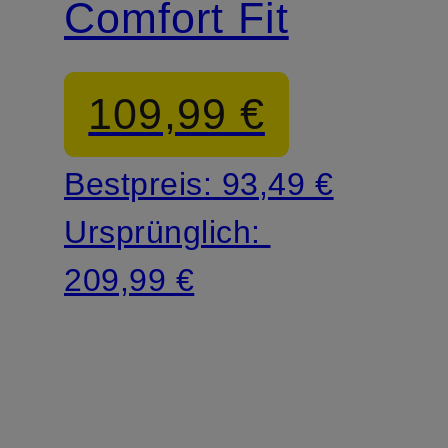
Comfort Fit
109,99 €
Bestpreis:
93,49 €
Ursprünglich:
209,99 €