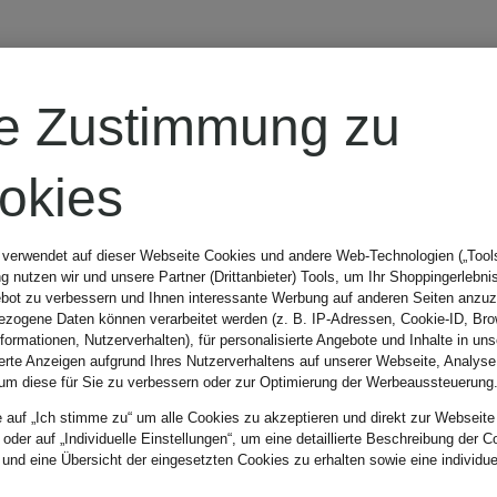
REPRESENT
re Zustimmung zu
Flanellhemd
okies
Comfort Fit
 verwendet auf dieser Webseite Cookies und andere Web-Technologien („Tools“
 nutzen wir und unsere Partner (Drittanbieter) Tools, um Ihr Shoppingerlebni
bot zu verbessern und Ihnen interessante Werbung auf anderen Seiten anzuz
95,99 €
zogene Daten können verarbeitet werden (z. B. IP-Adressen, Cookie-ID, Bro
nformationen, Nutzerverhalten), für personalisierte Angebote und Inhalte in u
ierte Anzeigen aufgrund Ihres Nutzerverhaltens auf unserer Webseite, Analyse
um diese für Sie zu verbessern oder zur Optimierung der Werbeaussteuerung
Bestpreis:
239,99 €
e auf „Ich stimme zu“ um alle Cookies zu akzeptieren und direkt zur Webseite
 oder auf „Individuelle Einstellungen“, um eine detaillierte Beschreibung der C
 und eine Übersicht der eingesetzten Cookies zu erhalten sowie eine individu