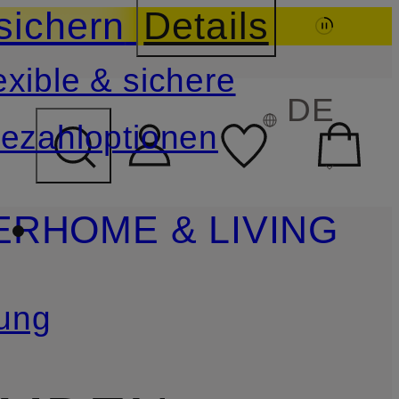
sichern
Details
exible & sichere
FELD ÜBERSPRINGEN
DE
ezahloptionen
ER
HOME & LIVING
ung