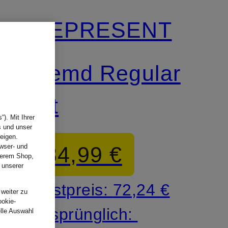
REPRESENT
Hemd Regular
Fit
). Mit Ihrer
s und unser
eigen.
84,99 €
wser- und
nserem Shop,
 unserer
.
Bestpreis:
72,24 €
 weiter zu
ookie-
Ursprünglich:
elle Auswahl