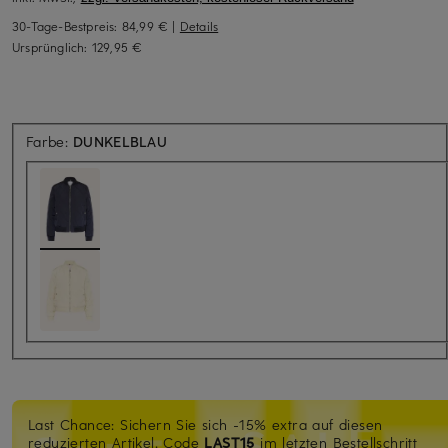
30-Tage-Bestpreis:
84,99 €
|
Details
Ursprünglich:
129,95 €
Farbe:
DUNKELBLAU
Last Chance: Sichern Sie sich -15% extra auf diesen
reduzierten Artikel. Code
LAST15
im letzten Bestellschritt