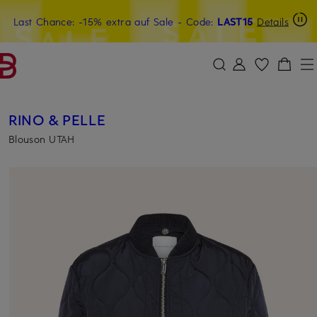
Last Chance: -15% extra auf Sale
15€-Willkommensgutschein mit Beyond sichern
- Code:
LAST15
Details
ZUM HAUPTINHALT ÜBERSPRINGEN
ZUM SUCHFELD ÜBERSPRINGE
RINO & PELLE
Blouson UTAH