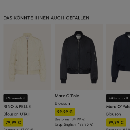
DAS KÖNNTE IHNEN AUCH GEFALLEN
Marc O'Polo
+Aktionsrabatt
+Aktionsrabatt
Blouson
RINO & PELLE
Marc O'Pol
99,99 €
Blouson UTAH
Blouson
Bestpreis:
84,99 €
79,99 €
99,99 €
Ursprünglich:
199,95 €
Bestpreis:
67,99 €
Bestpreis:
84,