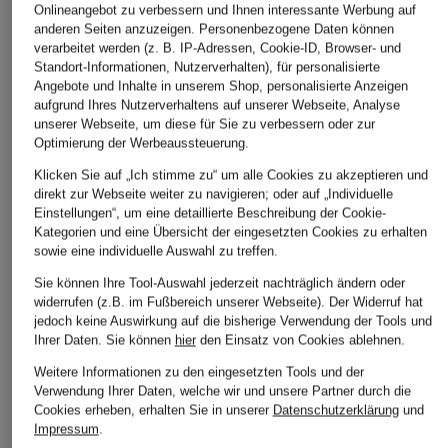
Onlineangebot zu verbessern und Ihnen interessante Werbung auf
anderen Seiten anzuzeigen. Personenbezogene Daten können
verarbeitet werden (z. B. IP-Adressen, Cookie-ID, Browser- und
Standort-Informationen, Nutzerverhalten), für personalisierte
Angebote und Inhalte in unserem Shop, personalisierte Anzeigen
aufgrund Ihres Nutzerverhaltens auf unserer Webseite, Analyse
unserer Webseite, um diese für Sie zu verbessern oder zur
Optimierung der Werbeaussteuerung.
Klicken Sie auf „Ich stimme zu“ um alle Cookies zu akzeptieren und
direkt zur Webseite weiter zu navigieren; oder auf „Individuelle
Einstellungen“, um eine detaillierte Beschreibung der Cookie-
Kategorien und eine Übersicht der eingesetzten Cookies zu erhalten
sowie eine individuelle Auswahl zu treffen.
+Aktionsrabatt
+Aktionsrabatt
+Aktionsrabatt
Sie können Ihre Tool-Auswahl jederzeit nachträglich ändern oder
BEAUMONT
Marc O'Polo
TOMMY JEANS
widerrufen (z.B. im Fußbereich unserer Webseite). Der Widerruf hat
jedoch keine Auswirkung auf die bisherige Verwendung der Tools und
Satinblouson JODY
Satinblouson
Blouson
Ihrer Daten.
Sie können
hier
den Einsatz von Cookies ablehnen.
89,99 €
99,99 €
104,99 €
Weitere Informationen zu den eingesetzten Tools und der
Verwendung Ihrer Daten, welche wir und unsere Partner durch die
Bestpreis:
179,95 €
Bestpreis:
84,96 €
Bestpreis:
97,74 €
Cookies erheben, erhalten Sie in unserer
Datenschutzerklärung
und
Ursprünglich:
199,95 €
Ursprünglich:
179,99 €
Impressum
.