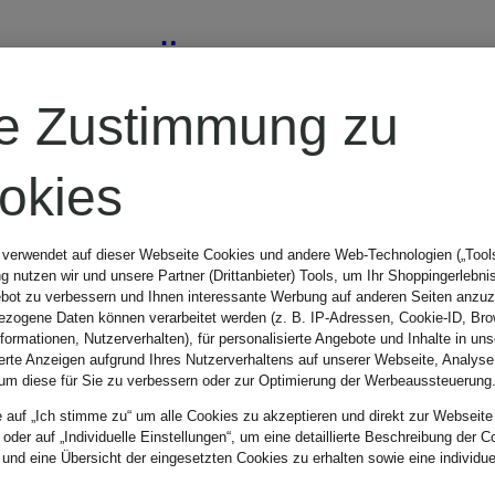
RÖHNISCH
re Zustimmung zu
Jersey-
okies
Poloshirt
 verwendet auf dieser Webseite Cookies und andere Web-Technologien („Tools“
 nutzen wir und unsere Partner (Drittanbieter) Tools, um Ihr Shoppingerlebni
bot zu verbessern und Ihnen interessante Werbung auf anderen Seiten anzuz
59,99 €
zogene Daten können verarbeitet werden (z. B. IP-Adressen, Cookie-ID, Bro
nformationen, Nutzerverhalten), für personalisierte Angebote und Inhalte in u
ierte Anzeigen aufgrund Ihres Nutzerverhaltens auf unserer Webseite, Analyse
um diese für Sie zu verbessern oder zur Optimierung der Werbeaussteuerung
Bestpreis:
50,99 €
e auf „Ich stimme zu“ um alle Cookies zu akzeptieren und direkt zur Webseite
 oder auf „Individuelle Einstellungen“, um eine detaillierte Beschreibung der C
Ursprünglich:
 und eine Übersicht der eingesetzten Cookies zu erhalten sowie eine individu