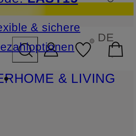
sichern
exible & sichere
FELD ÜBERSPRINGEN
DE
ezahloptionen
ER
HOME & LIVING