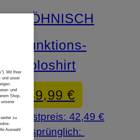
RÖHNISCH
Funktions-
Poloshirt
). Mit Ihrer
s und unser
eigen.
49,99 €
wser- und
nserem Shop,
 unserer
.
Bestpreis:
42,49 €
 weiter zu
ookie-
Ursprünglich:
elle Auswahl