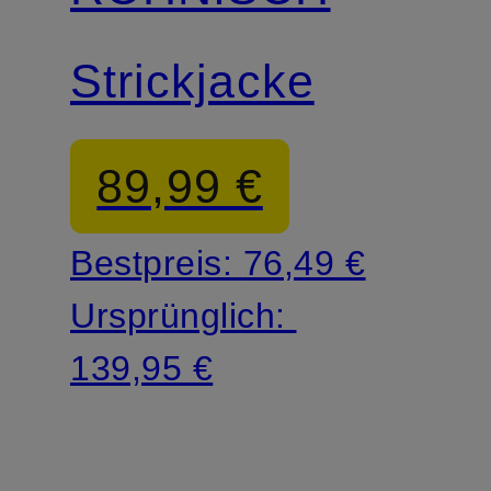
Strickjacke
89,99 €
Bestpreis:
76,49 €
Ursprünglich:
139,95 €