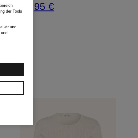
79,95 €
bereich
ung der Tools
e wir und
und