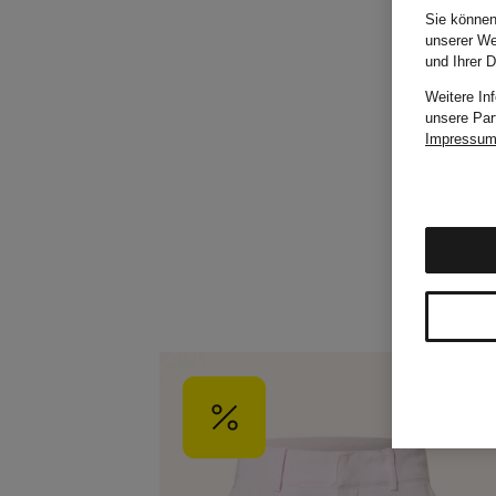
Sie können
unserer We
und Ihrer 
Weitere In
unsere Par
Impressu