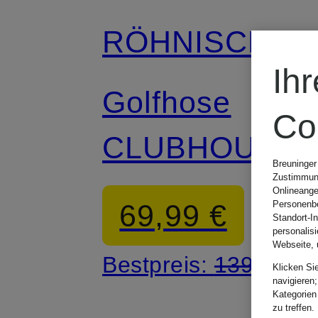
RÖHNISCH
Ih
Golfhose
Co
CLUBHOUSE
Breuninger
Zustimmung
HIGHWATER
Onlineange
69,99 €
Personenbe
Standort-I
SLACKS
personalis
Webseite, 
Bestpreis:
139,95 €
Klicken Si
navigieren;
Kategorien
zu treffen.