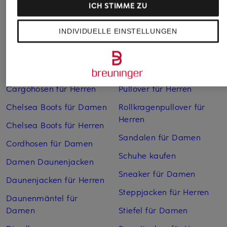
ICH STIMME ZU
Weitere Kategorien
INDIVIDUELLE EINSTELLUNGEN
Bikinis Damen
Mäntel für Herren
Boots für Damen
Pullover für Damen
Cargohosen für Herren
Pullover für Herren
Chelsea Boots für Damen
Rollkragenpullover für
Herren
Chelsea Boots für Herren
Sandalen für Damen
Cordhosen für Damen
Schuhe kaufen
Damen Daunenjacken
Sneaker für Damen
Daunenjacken für Herren
Steppjacken für Herren
Daunenmäntel für
Damen
Stiefel für Damen