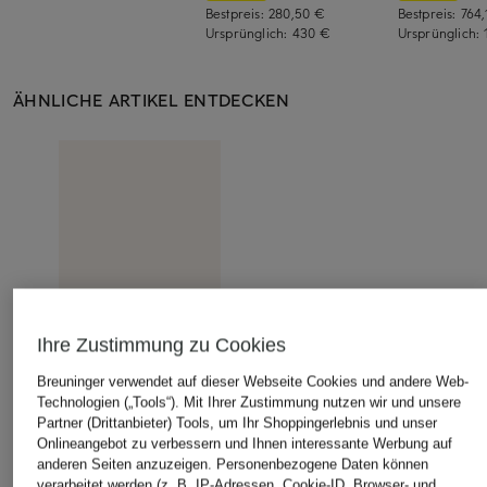
Bestpreis:
280,50 €
Bestpreis:
764
Ursprünglich:
430 €
Ursprünglich:
ÄHNLICHE ARTIKEL ENTDECKEN
Ihre Zustimmung zu Cookies
Breuninger verwendet auf dieser Webseite Cookies und andere Web-
Technologien („Tools“). Mit Ihrer Zustimmung nutzen wir und unsere
Partner (Drittanbieter) Tools, um Ihr Shoppingerlebnis und unser
Onlineangebot zu verbessern und Ihnen interessante Werbung auf
anderen Seiten anzuzeigen. Personenbezogene Daten können
verarbeitet werden (z. B. IP-Adressen, Cookie-ID, Browser- und