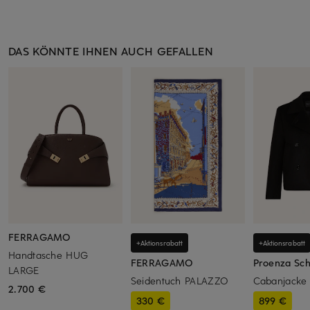
DAS KÖNNTE IHNEN AUCH GEFALLEN
FERRAGAMO
+Aktionsrabatt
+Aktionsrabatt
Handtasche HUG
FERRAGAMO
Proenza Sch
LARGE
Seidentuch PALAZZO
Cabanjacke
2.700 €
330 €
899 €