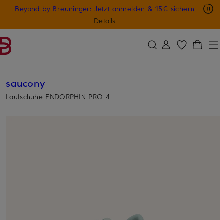
Nur in der App: -10 € auf digitale Geschenkkarten
Beyond by Breuninger: Jetzt anmelden & 15€ sichern
ZUM HAUPTINHALT ÜBERSPRINGEN
ZUM SUCHFELD ÜBERSPRINGE
GESCHENK20
Details
saucony
Laufschuhe ENDORPHIN PRO 4