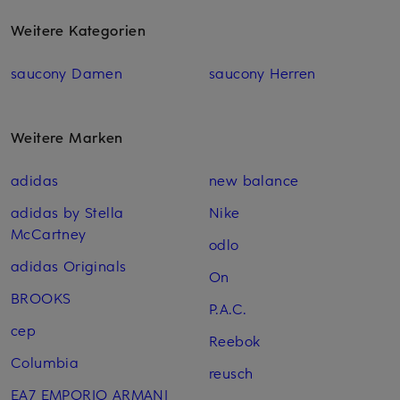
Weitere Kategorien
saucony Damen
saucony Herren
Weitere Marken
adidas
new balance
adidas by Stella
Nike
McCartney
odlo
adidas Originals
On
BROOKS
P.A.C.
cep
Reebok
Columbia
reusch
EA7 EMPORIO ARMANI