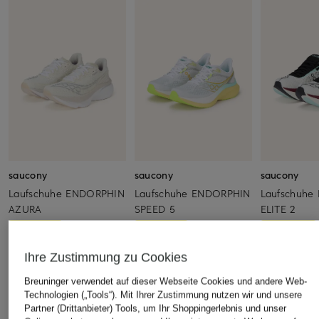
saucony
saucony
saucony
Laufschuhe ENDORPHIN
Laufschuhe ENDORPHIN
Laufschuhe
AZURA
SPEED 5
ELITE 2
129,99 €
149,99 €
209,99 €
Bestpreis:
110,49 €
Bestpreis:
127,49 €
Bestpreis:
178
Ihre Zustimmung zu Cookies
Ursprünglich:
160 €
Ursprünglich:
200 €
Ursprünglich:
Breuninger verwendet auf dieser Webseite Cookies und andere Web-
Technologien („Tools“). Mit Ihrer Zustimmung nutzen wir und unsere
Partner (Drittanbieter) Tools, um Ihr Shoppingerlebnis und unser