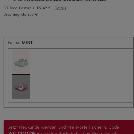
30-Tage-Bestpreis:
127,49 €
|
Details
Ursprünglich:
250 €
Farbe:
MINT
Jetzt Neukunde werden und Preisvorteil sichern. Code
WELCOME15
im letzten Bestellschritt einlösen.
Details