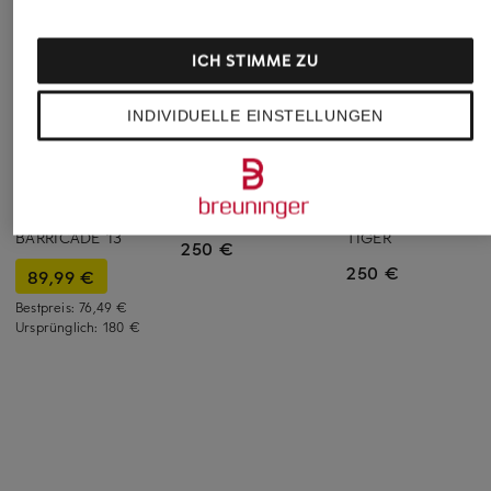
ICH STIMME ZU
INDIVIDUELLE EINSTELLUNGEN
adidas
PLEIN SPORT
PLEIN SPORT
Tennisschuhe
Low-Top-Sneaker
Low-Top-Sneaker
BARRICADE 13
TIGER
250 €
250 €
89,99 €
Bestpreis:
76,49 €
Ursprünglich:
180 €