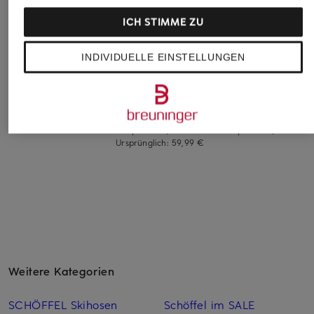
ICH STIMME ZU
LIU JO
+Aktionsrabatt
+Aktionsrabatt
T-Shirt mit
INDIVIDUELLE EINSTELLUNGEN
FABIENNE CHAPOT
Marc O'Polo
Schmucksteinen
T-Shirt PHIL
T-Shirt
69,90 €
44,99 €
29,99 €
Bestpreis:
38,24 €
Bestpreis:
59,95 €
Ursprünglich:
59,99 €
Weitere Kategorien
SCHÖFFEL Skihosen
Schöffel im SALE