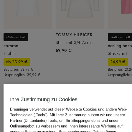
TOMMY HILFIGER
+Aktionsrabatt
+Aktionsrabatt
Shirt mit 3/4-Arm
comma
darling har
59,90 €
T-Shirt
Strickshirt
ab 25,99 €
24,99 €
Bestpreis:
23,79 €
Bestpreis:
21,
Ursprünglich:
39,99 €
Ursprünglich:
ÄHNLICHE ARTIKEL ENTDECKEN
Ihre Zustimmung zu Cookies
Breuninger verwendet auf dieser Webseite Cookies und andere Web-
Technologien („Tools“). Mit Ihrer Zustimmung nutzen wir und unsere
Partner (Drittanbieter) Tools, um Ihr Shoppingerlebnis und unser
Onlineangebot zu verbessern und Ihnen interessante Werbung auf
anderen Seiten anzuzeigen. Personenbezogene Daten können