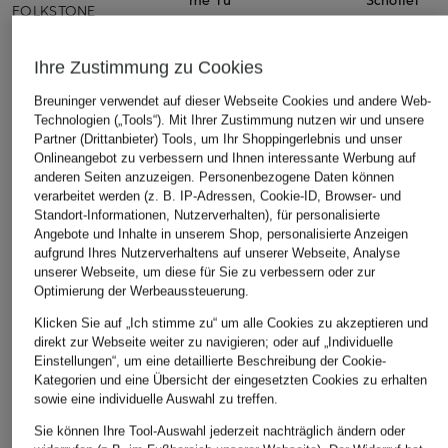
FOLKSTONE
Trekkinghose
Trekkingho
99,95 €
PARAMONGA
124,99 €
Ihre Zustimmung zu Cookies
59,99 €
Bestpreis:
106
Ursprünglich:
Breuninger verwendet auf dieser Webseite Cookies und andere Web-
Bestpreis:
50,99 €
Technologien („Tools“). Mit Ihrer Zustimmung nutzen wir und unsere
Ursprünglich:
99,95 €
Partner (Drittanbieter) Tools, um Ihr Shoppingerlebnis und unser
Onlineangebot zu verbessern und Ihnen interessante Werbung auf
anderen Seiten anzuzeigen. Personenbezogene Daten können
verarbeitet werden (z. B. IP-Adressen, Cookie-ID, Browser- und
ÄHNLICHE ARTIKEL ENTDECKEN
Standort-Informationen, Nutzerverhalten), für personalisierte
Angebote und Inhalte in unserem Shop, personalisierte Anzeigen
aufgrund Ihres Nutzerverhaltens auf unserer Webseite, Analyse
unserer Webseite, um diese für Sie zu verbessern oder zur
Optimierung der Werbeaussteuerung.
Klicken Sie auf „Ich stimme zu“ um alle Cookies zu akzeptieren und
direkt zur Webseite weiter zu navigieren; oder auf „Individuelle
Einstellungen“, um eine detaillierte Beschreibung der Cookie-
Kategorien und eine Übersicht der eingesetzten Cookies zu erhalten
sowie eine individuelle Auswahl zu treffen.
Sie können Ihre Tool-Auswahl jederzeit nachträglich ändern oder