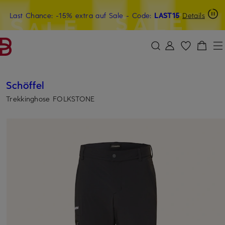
Last Chance: -15% extra auf Sale
15€-Willkommensgutschein mit Beyond sichern
- Code:
LAST15
Details
ZUM HAUPTINHALT ÜBERSPRINGEN
ZUM SUCHFELD ÜBERSPRINGE
Schöffel
Trekkinghose FOLKSTONE