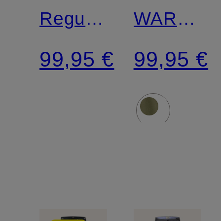
Regular
WARREN
Fit
Extra
99,95 €
99,95 €
Slim Fit