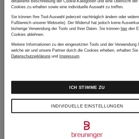
detaillierte Beschreibung der Cookie-Kategorien und eine Übersicht der
Bestpreis:
Bestpreis:
Cookies zu erhalten sowie eine individuelle Auswahl zu treffen.
Sie können Ihre Tool-Auswahl jederzeit nachträglich ändern oder widerr
59,49 €
59,49 €
Fußbereich unserer Webseite). Der Widerruf hat jedoch keine Auswirku
bisherige Verwendung der Tools und Ihrer Daten.
Sie können
hier
den E
Ursprünglich:
Ursprünglic
Cookies ablehnen.
Weitere Informationen zu den eingesetzten Tools und der Verwendung I
129,95 €
89,95 €
welche wir und unsere Partner durch die Cookies erheben, erhalten Sie 
Datenschutzerklärung
und
Impressum
.
ICH STIMME ZU
INDIVIDUELLE EINSTELLUNGEN