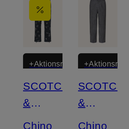
+Aktionsrabatt
+Aktionsraba
SCOTCH
SCOTCH
&
&
SODA
SODA
Chino
Chino