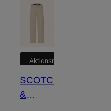
+Aktionsrabatt
SCOTCH
&
SODA