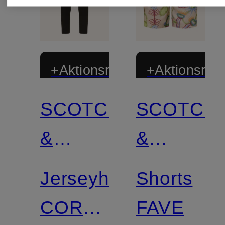
+Aktionsrabatt
+Aktionsraba
SCOTCH
SCOTCH
&
&
SODA
SODA
Jerseyhose
Shorts
CORE
FAVE