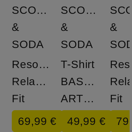
SCOTCH
SCOTCH
SC
&
&
&
SODA
SODA
SO
Resorthemd
T-Shirt
Res
Relaxed
BASQUIAT
Rel
Fit
ARTWORK
Fit
69,99 €
49,99 €
79