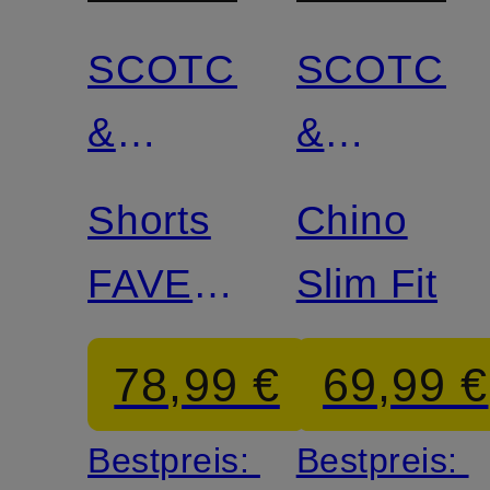
SCOTCH
SCOTCH
&
&
SODA
SODA
Shorts
Chino
FAVE
Slim Fit
Regular
78,99 €
69,99 €
Fit
Bestpreis:
Bestpreis: