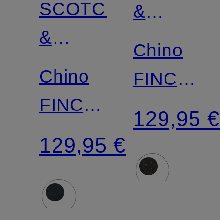
SCOTCH
&
&
SODA
Chino
SODA
Chino
FINCH
FINCH
Slim Fit
129,95 €
Slim Fit
129,95 €