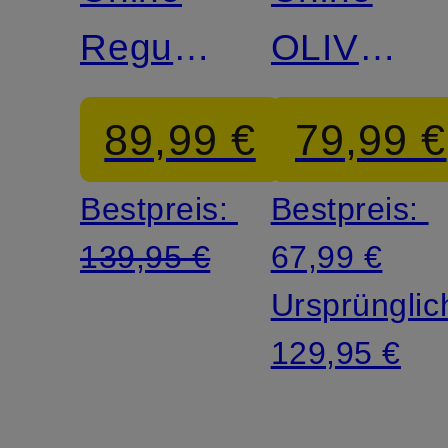
Regular
OLIVER
Fit
Relaxed
89,99 €
79,99 €
Fit
Bestpreis:
Bestpreis:
139,95 €
67,99 €
Ursprünglic
129,95 €