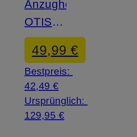
Anzughose
OTIS
Relaxed
49,99 €
Fit
Bestpreis:
42,49 €
Ursprünglich:
129,95 €