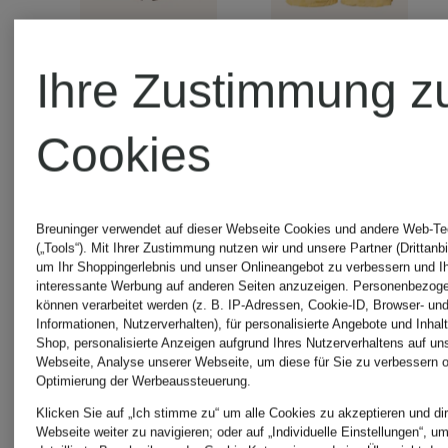
Ihre Zustimmung z
+Aktionsrabatt
+Aktionsraba
Cookies
SCOTCH
SCOTCH
&
&
Breuninger verwendet auf dieser Webseite Cookies und andere Web-Te
(„Tools“). Mit Ihrer Zustimmung nutzen wir und unsere Partner (Drittanbi
um Ihr Shoppingerlebnis und unser Onlineangebot zu verbessern und I
SODA
SODA
interessante Werbung auf anderen Seiten anzuzeigen. Personenbezog
Strickshorts
Sweatshor
können verarbeitet werden (z. B. IP-Adressen, Cookie-ID, Browser- und
Informationen, Nutzerverhalten), für personalisierte Angebote und Inhal
Shop, personalisierte Anzeigen aufgrund Ihres Nutzerverhaltens auf un
Webseite, Analyse unserer Webseite, um diese für Sie zu verbessern o
Optimierung der Werbeaussteuerung.
69,99 €
69,99 €
Klicken Sie auf „Ich stimme zu“ um alle Cookies zu akzeptieren und dir
Webseite weiter zu navigieren; oder auf „Individuelle Einstellungen“, u