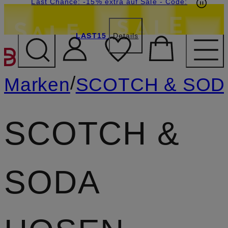
15€-Willkommensgutschein mit Beyond sichern
Last Chance: -15% extra auf Sale
- Code:
LAST15
Details
ZUM HAUPTINHALT ÜBE
/
Marken
SCOTCH & SOD
SCOTCH &
SODA