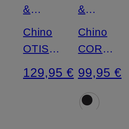
&
&
SODA
SODA
Chino
Chino
OTIS
CORE
Relaxed
Super
129,95 €
99,95 €
Straight
Slim Fit
Fit