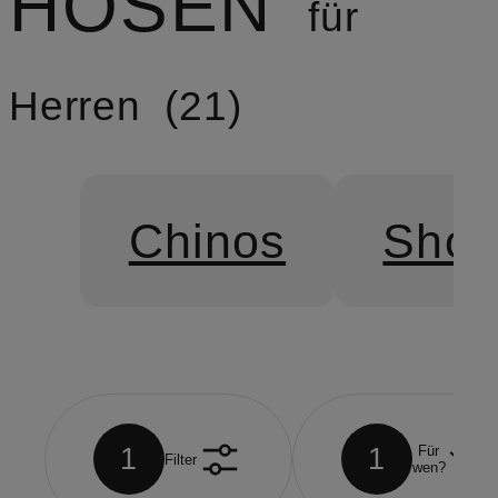
HOSEN
für
Herren
21
Chinos
Shor
1
1
Für
Filter
wen?