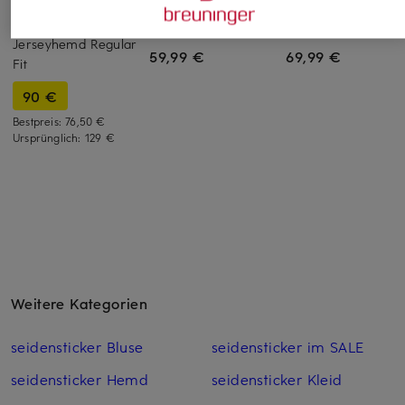
Business Hemd, Slim
Business Hemd, Sli
BOGGI MILANO
Fit
Fit
Jerseyhemd Regular
59,99 €
69,99 €
Fit
90 €
Bestpreis:
76,50 €
Ursprünglich:
129 €
Weitere Kategorien
seidensticker Bluse
seidensticker im SALE
seidensticker Hemd
seidensticker Kleid