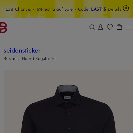
Last Chance: -15% extra auf Sale
15€-Willkommensgutschein mit Beyond sichern
- Code:
LAST15
Details
ZUM HAUPTINHALT ÜBERSPRINGEN
ZUM SUCHFELD ÜBERSPRINGE
seidensticker
Business Hemd Regular Fit