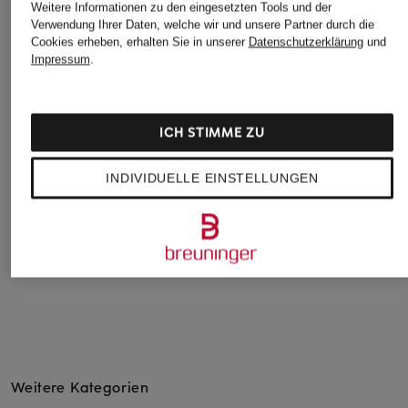
Weitere Informationen zu den eingesetzten Tools und der
Verwendung Ihrer Daten, welche wir und unsere Partner durch die
Cookies erheben, erhalten Sie in unserer
Datenschutzerklärung
und
Impressum
.
HACKETT LONDO
+Aktionsrabatt
+Aktionsrabatt
Oxfordhemd Slim F
seidensticker
JOOP!
109,99 €
Leinenhemd Slim Fit
Hemd Slim Fit
ICH STIMME ZU
55,99 €
94,95 €
INDIVIDUELLE EINSTELLUNGEN
Bestpreis:
69,99 €
Bestpreis:
80,71 €
Ursprünglich:
99,95 €
Weitere Kategorien