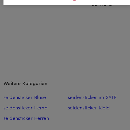
ab 110 €
Weitere Kategorien
seidensticker Bluse
seidensticker im SALE
seidensticker Hemd
seidensticker Kleid
seidensticker Herren