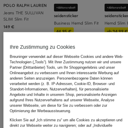
POLO RALPH LAUREN
+Aktionsrabatt
+Aktionsrabatt
Jeans THE SULLIVAN
seidensticker
seidensticke
SLIM Slim Fit
Business Hemd Slim Fit
Hemd Slim F
149 €
44,95 €
ab 34,99 €
Bestpreis:
38,21 €
Bestpreis:
59,
Ursprünglich:
59,99 €
Ihre Zustimmung zu Cookies
Breuninger verwendet auf dieser Webseite Cookies und andere Web-
ÄHNLICHE ARTIKEL ENTDECKEN
Technologien („Tools“). Mit Ihrer Zustimmung nutzen wir und unsere
Partner (Drittanbieter) Tools, um Ihr Shoppingerlebnis und unser
Onlineangebot zu verbessern und Ihnen interessante Werbung auf
anderen Seiten anzuzeigen. Personenbezogene Daten können
verarbeitet werden (z. B. IP-Adressen, Cookie-ID, Browser- und
Standort-Informationen, Nutzerverhalten), für personalisierte
Angebote und Inhalte in unserem Shop, personalisierte Anzeigen
aufgrund Ihres Nutzerverhaltens auf unserer Webseite, Analyse
unserer Webseite, um diese für Sie zu verbessern oder zur
Optimierung der Werbeaussteuerung.
Klicken Sie auf „Ich stimme zu“ um alle Cookies zu akzeptieren und
direkt zur Webseite weiter zu navigieren; oder auf „Individuelle