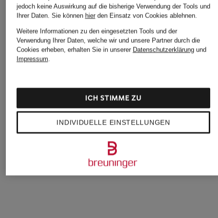
jedoch keine Auswirkung auf die bisherige Verwendung der Tools und
Ihrer Daten.
Sie können
hier
den Einsatz von Cookies ablehnen.
Weitere Informationen zu den eingesetzten Tools und der
Verwendung Ihrer Daten, welche wir und unsere Partner durch die
Cookies erheben, erhalten Sie in unserer
Datenschutzerklärung
und
Impressum
.
ICH STIMME ZU
INDIVIDUELLE EINSTELLUNGEN
seidensticker
BOSS
seidensticker
Hemd Shaped Fit
Hemd JOE Regular
Business Hemd, Sli
Fit
Fit
69,99 €
89,95 €
69,99 €