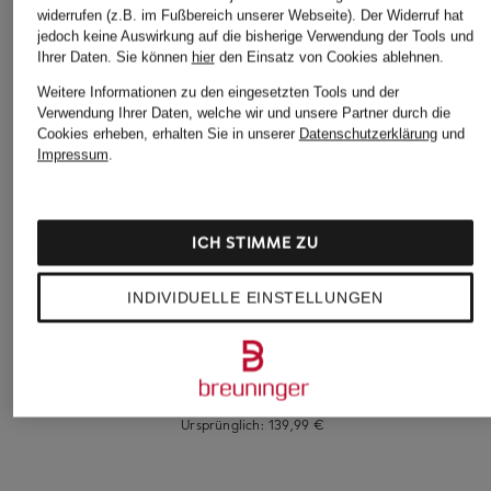
widerrufen (z.B. im Fußbereich unserer Webseite). Der Widerruf hat
jedoch keine Auswirkung auf die bisherige Verwendung der Tools und
Ihrer Daten.
Sie können
hier
den Einsatz von Cookies ablehnen.
Weitere Informationen zu den eingesetzten Tools und der
Verwendung Ihrer Daten, welche wir und unsere Partner durch die
Cookies erheben, erhalten Sie in unserer
Datenschutzerklärung
und
Impressum
.
Johann & Johanna
+Aktionsrabatt
+Aktionsrabatt
Trachtenhemd
Johann & Johanna
BOSS
ICH STIMME ZU
Comfort Fit mit
Trachtenhemd
Leinenhemd LIAM
Stehkragen
Comfort Fit aus
Regular Fit
INDIVIDUELLE EINSTELLUNGEN
89,99 €
Leinen mit
79,99 €
Stehkragen
Bestpreis:
67,99 €
69,99 €
Ursprünglich:
129,95 €
Bestpreis:
59,49 €
Ursprünglich:
139,99 €