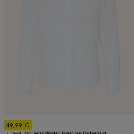
49,99 €
inkl. MwSt.,
zzgl. Versandkosten, kostenloser Rückversand