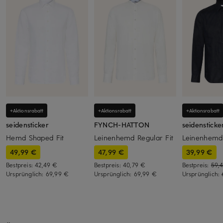
+Aktionsrabatt
+Aktionsrabatt
+Aktionsrabatt
seidensticker
FYNCH-HATTON
seidensticke
Hemd Shaped Fit
Leinenhemd Regular Fit
Leinenhemd 
49,99 €
47,99 €
39,99 €
Bestpreis:
42,49 €
Bestpreis:
40,79 €
Bestpreis:
59,
Ursprünglich:
69,99 €
Ursprünglich:
69,99 €
Ursprünglich: