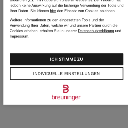
jedoch keine Auswirkung auf die bisherige Verwendung der Tools und
Ihrer Daten.
Sie können
hier
den Einsatz von Cookies ablehnen.
Weitere Informationen zu den eingesetzten Tools und der
Verwendung Ihrer Daten, welche wir und unsere Partner durch die
Cookies erheben, erhalten Sie in unserer
Datenschutzerklärung
und
Impressum
.
+Aktionsrabatt
+Aktionsrabatt
+Aktionsrabatt
PAUL & SHARK
STROKESMAN'S
JOOP!
ICH STIMME ZU
Hemd SOFFIO
Oxfordhemd Regular
Business-Hemd Sli
Regular Fit
Fit
Fit
INDIVIDUELLE EINSTELLUNGEN
119,99 €
19,99 €
101,95 €
Bestpreis:
225 €
Bestpreis:
16,99 €
Bestpreis:
86,66 €
Ursprünglich:
49,99 €
Ursprünglich:
119,95 €