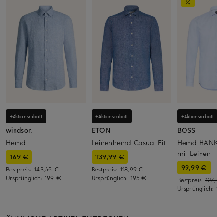
+Aktionsrabatt
+Aktionsrabatt
+Aktionsrabatt
windsor.
ETON
BOSS
Hemd
Leinenhemd Casual Fit
Hemd HANK 
mit Leinen
169 €
139,99 €
99,99 €
Bestpreis:
143,65 €
Bestpreis:
118,99 €
Ursprünglich:
199 €
Ursprünglich:
195 €
Bestpreis:
127
Ursprünglich: