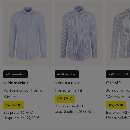
+Aktionsrabatt
+Aktionsrabatt
+Aktionsrabatt
seidensticker
seidensticker
OLYMP
Performance-Hemd
Hemd Slim Fit
Jerseyhemd 
Slim Fit
24/Seven su
49,99 €
54,99 €
49,99 €
Bestpreis:
42,49 €
Ursprünglich:
79,99 €
Bestpreis:
46,74 €
Bestpreis:
42,
Ursprünglich:
79,99 €
Ursprünglich: