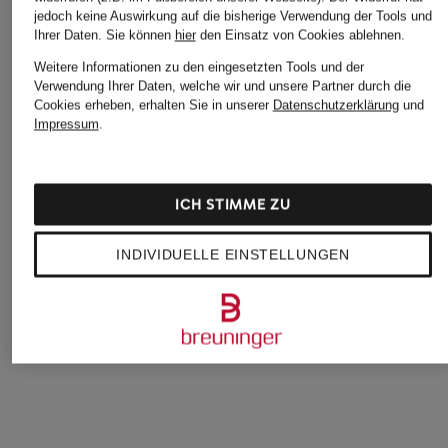
jedoch keine Auswirkung auf die bisherige Verwendung der Tools und
Ihrer Daten.
Sie können
hier
den Einsatz von Cookies ablehnen.
Weitere Informationen zu den eingesetzten Tools und der
Verwendung Ihrer Daten, welche wir und unsere Partner durch die
Cookies erheben, erhalten Sie in unserer
Datenschutzerklärung
und
Impressum
.
+Aktionsrabatt
+Aktionsrabatt
+Aktionsrabatt
ICH STIMME ZU
seidensticker
seidensticker
seidensticker
Hemd Slim Fit
Jerseyhemd Slim Fit
Jerseyhemd Regula
INDIVIDUELLE EINSTELLUNGEN
Fit
49,99 €
54,99 €
54,99 €
Bestpreis:
42,49 €
Bestpreis:
46,74 €
Ursprünglich:
79,99 €
Ursprünglich:
79,99 €
Bestpreis:
46,74 €
Ursprünglich:
79,99 €