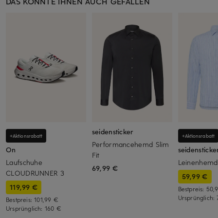
DAS KÖNNTE IHNEN AUCH GEFALLEN
seidensticker
+Aktionsrabatt
+Aktionsrabatt
Performancehemd Slim
On
seidensticke
Fit
Laufschuhe
Leinenhemd
69,99 €
CLOUDRUNNER 3
59,99 €
119,99 €
Bestpreis:
50,
Ursprünglich:
Bestpreis:
101,99 €
Ursprünglich:
160 €