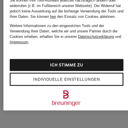
Sie können Ihre Tool-Auswahl jederzeit nachträglich ändern oder
widerrufen (z.B. im Fußbereich unserer Webseite). Der Widerruf hat
jedoch keine Auswirkung auf die bisherige Verwendung der Tools und
Ihrer Daten.
Sie können
hier
den Einsatz von Cookies ablehnen.
Weitere Informationen zu den eingesetzten Tools und der
Verwendung Ihrer Daten, welche wir und unsere Partner durch die
Cookies erheben, erhalten Sie in unserer
Datenschutzerklärung
und
Impressum
.
seidensticker
+Aktionsrabatt
+Aktionsrabatt
ICH STIMME ZU
Hemd Shaped Fit
PAUL
OLYMP
59,99 €
Hemd Shaped Fit
Hemd Level Five
INDIVIDUELLE EINSTELLUNGEN
body fit
19,99 €
59,99 €
Bestpreis:
16,99 €
Ursprünglich:
39,99 €
Bestpreis:
50,99 €
Ursprünglich:
79,99 €