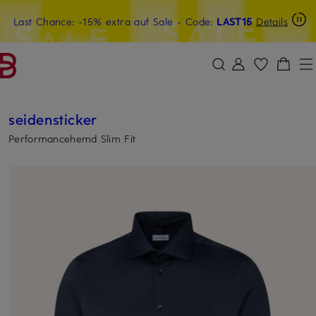
Last Chance: -15% extra auf Sale
15€-Willkommensgutschein mit Beyond sichern
- Code:
LAST15
Details
ZUM HAUPTINHALT ÜBERSPRINGEN
ZUM SUCHFELD ÜBERSPRINGE
seidensticker
Performancehemd Slim Fit