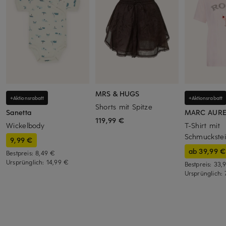
MRS & HUGS
+Aktionsrabatt
+Aktionsrabatt
Shorts mit Spitze
Sanetta
MARC AUR
119,99 €
Wickelbody
T-Shirt mit
Schmuckste
9,99 €
ab 39,99 €
Bestpreis:
8,49 €
Ursprünglich:
14,99 €
Bestpreis:
33,
Ursprünglich: