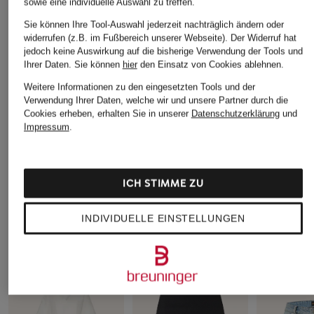
sowie eine individuelle Auswahl zu treffen.
Sie können Ihre Tool-Auswahl jederzeit nachträglich ändern oder
widerrufen (z.B. im Fußbereich unserer Webseite). Der Widerruf hat
jedoch keine Auswirkung auf die bisherige Verwendung der Tools und
Ihrer Daten.
Sie können
hier
den Einsatz von Cookies ablehnen.
STANLEY
STANLEY
Triumph
Thermobecher THE
Thermobecher THE
Spacer-BH
Weitere Informationen zu den eingesetzten Tools und der
QUENCHER H2.O
QUENCHER H2.0
MAKE-UP E
Verwendung Ihrer Daten, welche wir und unsere Partner durch die
Cookies erheben, erhalten Sie in unserer
Datenschutzerklärung
und
FLOWSTATE™
FLOWSTATE™
ab 54 €
Impressum
.
49,99 €
44,99 €
ICH STIMME ZU
INDIVIDUELLE EINSTELLUNGEN
LASSEN SIE SICH VON DER AUSWAHL ANDERER
KUNDEN INSPIRIEREN