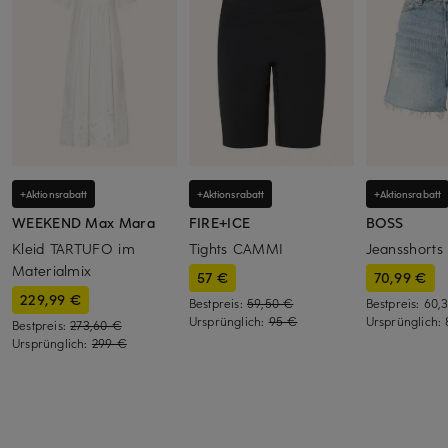
+Aktionsrabatt
+Aktionsrabatt
+Aktionsrabatt
WEEKEND Max Mara
FIRE+ICE
BOSS
Kleid TARTUFO im
Tights CAMMI
Jeansshorts
Materialmix
57 €
70,99 €
229,99 €
Bestpreis:
59,50 €
Bestpreis:
60,
Ursprünglich:
95 €
Ursprünglich:
Bestpreis:
273,60 €
Ursprünglich:
299 €