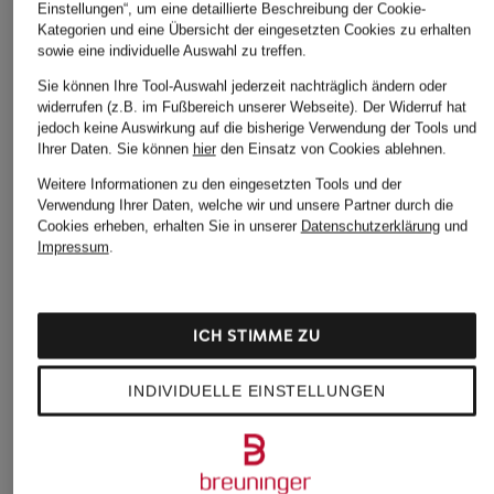
Einstellungen“, um eine detaillierte Beschreibung der Cookie-
Kategorien und eine Übersicht der eingesetzten Cookies zu erhalten
sowie eine individuelle Auswahl zu treffen.
Sie können Ihre Tool-Auswahl jederzeit nachträglich ändern oder
widerrufen (z.B. im Fußbereich unserer Webseite). Der Widerruf hat
jedoch keine Auswirkung auf die bisherige Verwendung der Tools und
Ihrer Daten.
Sie können
hier
den Einsatz von Cookies ablehnen.
Weitere Informationen zu den eingesetzten Tools und der
Verwendung Ihrer Daten, welche wir und unsere Partner durch die
Weitere Kategorien
Cookies erheben, erhalten Sie in unserer
Datenschutzerklärung
und
Impressum
.
Bikinis Damen
Mäntel für Herren
Boots für Damen
Pullover für Damen
ICH STIMME ZU
Cargohosen für Herren
Pullover für Herren
INDIVIDUELLE EINSTELLUNGEN
Chelsea Boots für Damen
Rollkragenpullover für
Herren
Chelsea Boots für Herren
Sandalen für Damen
Cordhosen für Damen