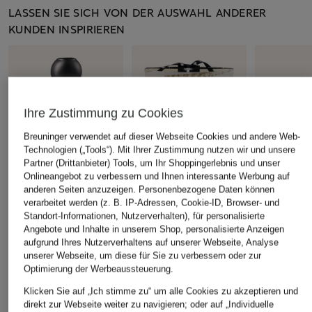
LASSEN SIE SICH VON DER AUSWAHL ANDERER
KUNDEN INSPIRIEREN
Ihre Zustimmung zu Cookies
Breuninger verwendet auf dieser Webseite Cookies und andere Web-
Technologien („Tools“). Mit Ihrer Zustimmung nutzen wir und unsere
Partner (Drittanbieter) Tools, um Ihr Shoppingerlebnis und unser
Onlineangebot zu verbessern und Ihnen interessante Werbung auf
anderen Seiten anzuzeigen. Personenbezogene Daten können
verarbeitet werden (z. B. IP-Adressen, Cookie-ID, Browser- und
STOFF NAGEL
Baobab COLLECTION
Artemide
Standort-Informationen, Nutzerverhalten), für personalisierte
Angebote und Inhalte in unserem Shop, personalisierte Anzeigen
Vase
Duftkerze SAND SILOLI
Tischleucht
aufgrund Ihres Nutzerverhaltens auf unserer Webseite, Analyse
29,99 €
ab 116,99 €
199,99 €
unserer Webseite, um diese für Sie zu verbessern oder zur
Optimierung der Werbeaussteuerung.
(233,98 € / 1 kg)
Klicken Sie auf „Ich stimme zu“ um alle Cookies zu akzeptieren und
direkt zur Webseite weiter zu navigieren; oder auf „Individuelle