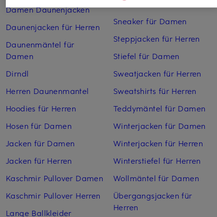
Schuhe kaufen
Damen Daunenjacken
Sneaker für Damen
Daunenjacken für Herren
Steppjacken für Herren
Daunenmäntel für
Damen
Stiefel für Damen
Dirndl
Sweatjacken für Herren
Herren Daunenmantel
Sweatshirts für Herren
Hoodies für Herren
Teddymäntel für Damen
Hosen für Damen
Winterjacken für Damen
Jacken für Damen
Winterjacken für Herren
Jacken für Herren
Winterstiefel für Herren
Kaschmir Pullover Damen
Wollmäntel für Damen
Kaschmir Pullover Herren
Übergangsjacken für
Herren
Lange Ballkleider