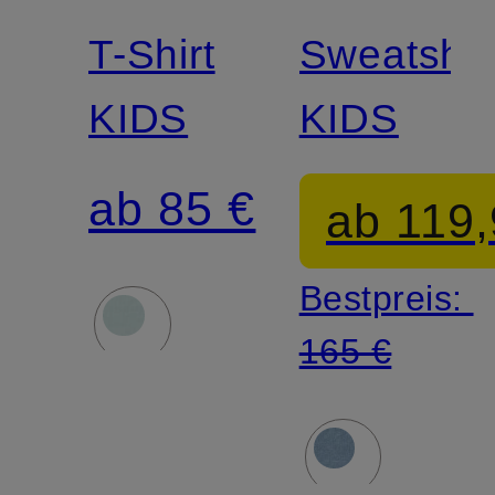
JUNIOR
JUNIOR
T-Shirt
Sweatshir
KIDS
KIDS
ab 85 €
ab 119,
Bestpreis:
165 €