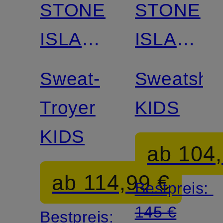
STONE
STONE
ISLAND
ISLAND
JUNIOR
JUNIOR
Sweat-
Sweatshir
Troyer
KIDS
KIDS
ab 104,
ab 114,99 €
Bestpreis:
145 €
Bestpreis: