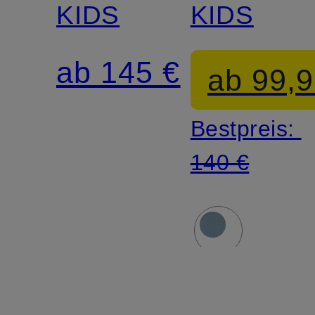
KIDS
KIDS
ab 145 €
ab 99,9
Bestpreis:
140 €