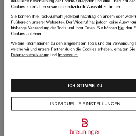
detaillierte Beschreibung der Cookie-Kategorien und eine Übersicht der
Cookies zu erhalten sowie eine individuelle Auswahl zu treffen.
Sie können Ihre Tool-Auswahl jederzeit nachträglich ändern oder widerr
Fußbereich unserer Webseite). Der Widerruf hat jedoch keine Auswirku
bisherige Verwendung der Tools und Ihrer Daten.
Sie können
hier
den E
Cookies ablehnen.
Weitere Informationen zu den eingesetzten Tools und der Verwendung I
welche wir und unsere Partner durch die Cookies erheben, erhalten Sie 
Datenschutzerklärung
und
Impressum
.
STONE
STONE
ISLAND
ISLAND
ICH STIMME ZU
JUNIOR
JUNIOR
Hoodie
Sweatshir
INDIVIDUELLE EINSTELLUNGEN
KIDS
KIDS