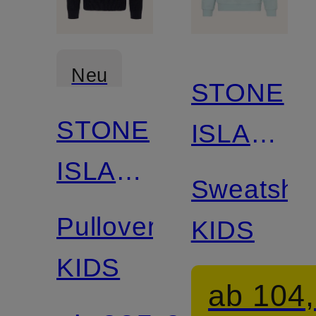
Neu
STONE
STONE
ISLAND
ISLAND
JUNIOR
Sweatshir
JUNIOR
Pullover
KIDS
KIDS
ab 104,