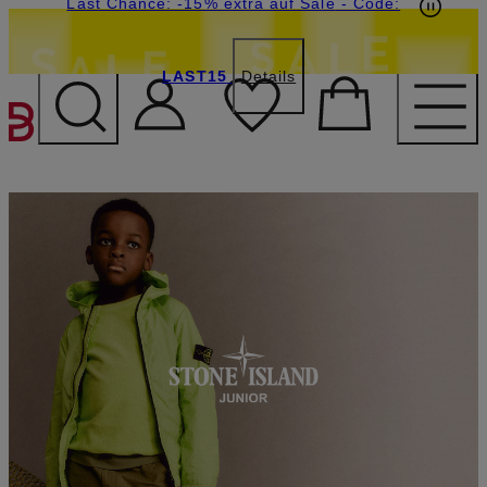
15€-Willkommensgutschein mit Beyond sichern
Last Chance: -15% extra auf Sale
- Code:
LAST15
Details
ZUM HAUPTINHALT ÜBE