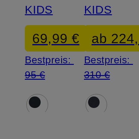
KIDS
KIDS
69,99 €
ab 224,
Bestpreis:
Bestpreis:
95 €
310 €