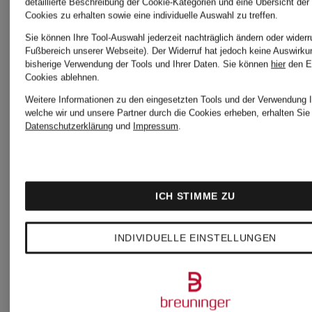
detaillierte Beschreibung der Cookie-Kategorien und eine Übersicht der
Cookies zu erhalten sowie eine individuelle Auswahl zu treffen.
Sie können Ihre Tool-Auswahl jederzeit nachträglich ändern oder widerr
STONE
STONE
Fußbereich unserer Webseite). Der Widerruf hat jedoch keine Auswirku
bisherige Verwendung der Tools und Ihrer Daten.
Sie können
hier
den E
Cookies ablehnen.
ISLAND
ISLAND
Weitere Informationen zu den eingesetzten Tools und der Verwendung I
welche wir und unsere Partner durch die Cookies erheben, erhalten Sie 
Datenschutzerklärung
und
Impressum
.
Badeshorts
Cap
GHOST
ICH STIMME ZU
135 €
INDIVIDUELLE EINSTELLUNGEN
135 €
Bestpreis:
195 €
Bestpreis: