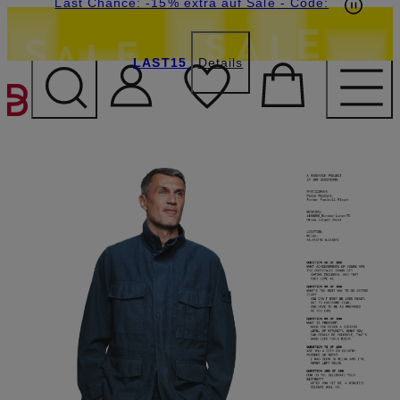
15€-Willkommensgutschein mit Beyond sichern
Last Chance: -15% extra auf Sale
- Code:
LAST15
Details
ZUM HAUPTINHALT ÜBE