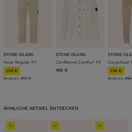
STONE ISLAND
STONE ISLAND
STONE ISL
Hose Regular Fit
Cordhemd Comfort Fit
Cargohose R
480 €
235 €
235 €
Bestpreis:
395 €
Bestpreis:
340
ÄHNLICHE ARTIKEL ENTDECKEN