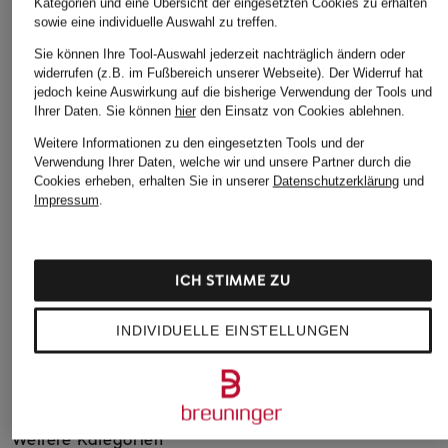
Kategorien und eine Übersicht der eingesetzten Cookies zu erhalten
sowie eine individuelle Auswahl zu treffen.
Sie können Ihre Tool-Auswahl jederzeit nachträglich ändern oder
widerrufen (z.B. im Fußbereich unserer Webseite). Der Widerruf hat
STONE ISLAND
STONE ISLAND
+Aktionsrabatt
jedoch keine Auswirkung auf die bisherige Verwendung der Tools und
Cordchino Tapered
Hose Regular Fit
Ihrer Daten.
Sie können
hier
den Einsatz von Cookies ablehnen.
Palm Angels
Fit
Weitere Informationen zu den eingesetzten Tools und der
235 €
Track Pants mit
Verwendung Ihrer Daten, welche wir und unsere Partner durch die
280 €
Galonstreifen
Bestpreis:
395 €
Cookies erheben, erhalten Sie in unserer
Datenschutzerklärung
und
Bestpreis:
224 €
Impressum
.
205 €
Ursprünglich:
395 €
Bestpreis:
174,25 €
Ursprünglich:
325 €
ICH STIMME ZU
INDIVIDUELLE EINSTELLUNGEN
Weitere Kategorien