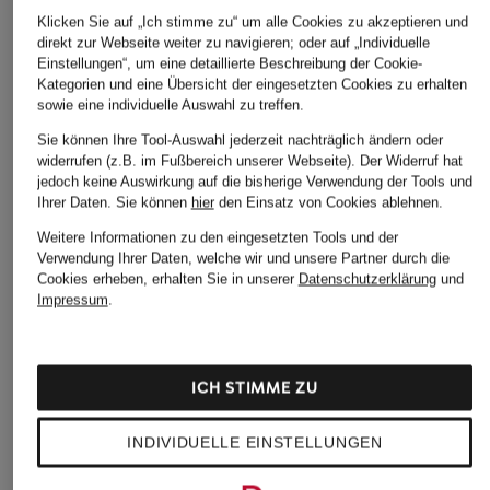
Klicken Sie auf „Ich stimme zu“ um alle Cookies zu akzeptieren und
direkt zur Webseite weiter zu navigieren; oder auf „Individuelle
Einstellungen“, um eine detaillierte Beschreibung der Cookie-
Kategorien und eine Übersicht der eingesetzten Cookies zu erhalten
sowie eine individuelle Auswahl zu treffen.
Sie können Ihre Tool-Auswahl jederzeit nachträglich ändern oder
widerrufen (z.B. im Fußbereich unserer Webseite). Der Widerruf hat
jedoch keine Auswirkung auf die bisherige Verwendung der Tools und
Ihrer Daten.
Sie können
hier
den Einsatz von Cookies ablehnen.
Weitere Informationen zu den eingesetzten Tools und der
+Aktionsrabatt
Verwendung Ihrer Daten, welche wir und unsere Partner durch die
Cookies erheben, erhalten Sie in unserer
Datenschutzerklärung
und
DOLCE & GABBANA
Impressum
.
Strick-Poloshirt aus
Seide
699 €
ICH STIMME ZU
Bestpreis:
594,15 €
Ursprünglich:
1.350 €
INDIVIDUELLE EINSTELLUNGEN