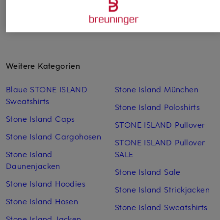
Weitere Kategorien
Blaue STONE ISLAND
Stone Island München
Sweatshirts
Stone Island Poloshirts
Stone Island Caps
STONE ISLAND Pullover
Stone Island Cargohosen
STONE ISLAND Pullover
Stone Island
SALE
Daunenjacken
Stone Island Sale
Stone Island Hoodies
Stone Island Strickjacken
Stone Island Hosen
Stone Island Sweatshirts
Stone Island Jacken