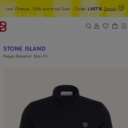
Last Chance: -15% extra auf Sale
15€-Willkommensgutschein mit Beyond sichern
- Code:
LAST15
Details
ZUM HAUPTINHALT ÜBERSPRINGEN
ZUM SUCHFELD ÜBERSPRINGE
STONE ISLAND
Piqué-Poloshirt Slim Fit