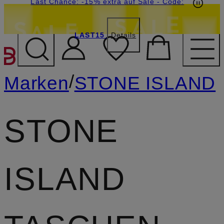
15€-Willkommensgutschein mit Beyond sichern
Last Chance: -15% extra auf Sale
- Code:
LAST15
Details
ZUM HAUPTINHALT ÜBE
/
Marken
STONE ISLAND
STONE
ISLAND