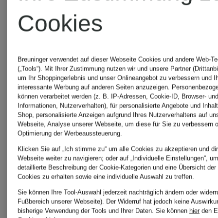
Cookies
MAMMUT
UGG
Breuninger verwendet auf dieser Webseite Cookies und andere Web-Te
Boots
(„Tools“). Mit Ihrer Zustimmung nutzen wir und unsere Partner (Drittanbi
um Ihr Shoppingerlebnis und unser Onlineangebot zu verbessern und I
Marc
interessante Werbung auf anderen Seiten anzuzeigen. Personenbezog
können verarbeitet werden (z. B. IP-Adressen, Cookie-ID, Browser- und
Informationen, Nutzerverhalten), für personalisierte Angebote und Inhal
O'Polo
WELLEN
Shop, personalisierte Anzeigen aufgrund Ihres Nutzerverhaltens auf un
Webseite, Analyse unserer Webseite, um diese für Sie zu verbessern o
Optimierung der Werbeaussteuerung.
Klicken Sie auf „Ich stimme zu“ um alle Cookies zu akzeptieren und dir
MCM
windsor.
Webseite weiter zu navigieren; oder auf „Individuelle Einstellungen“, u
detaillierte Beschreibung der Cookie-Kategorien und eine Übersicht der
Cookies zu erhalten sowie eine individuelle Auswahl zu treffen.
Sie können Ihre Tool-Auswahl jederzeit nachträglich ändern oder widerr
Fußbereich unserer Webseite). Der Widerruf hat jedoch keine Auswirku
MONCLER
WOOLRI
bisherige Verwendung der Tools und Ihrer Daten.
Sie können
hier
den E