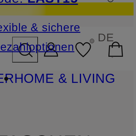
sichern
exible & sichere
FELD ÜBERSPRINGEN
DE
ezahloptionen
ER
HOME & LIVING