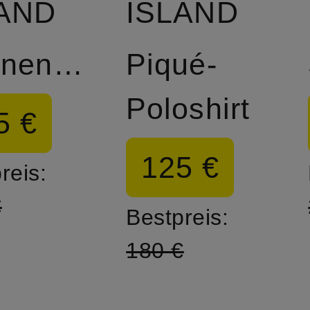
LAND
ISLAND
Daunenweste
Piqué-
Poloshirt
5 €
125 €
reis:
€
Bestpreis:
180 €