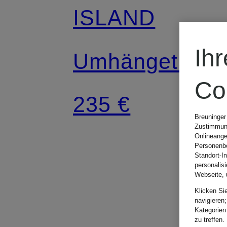
ISLAND
Ih
Umhängetasch
Co
235 €
Breuninger
Zustimmung
Onlineange
Personenbe
Standort-I
personalis
Webseite, 
Klicken Si
navigieren;
Kategorien
zu treffen.