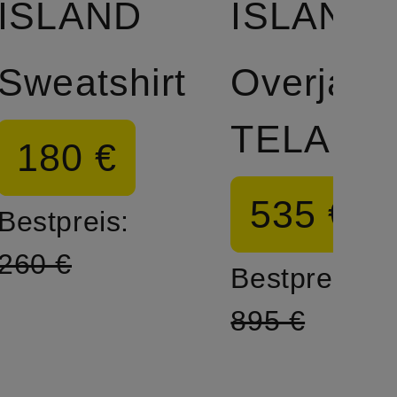
ISLAND
ISLAND
Sweatshirt
Overjack
TELA
180 €
535 €
Bestpreis:
260 €
Bestpreis:
895 €