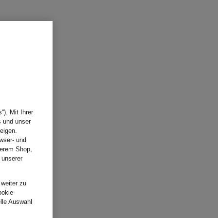
). Mit Ihrer
s und unser
eigen.
wser- und
nserem Shop,
 unserer
.
 weiter zu
ookie-
elle Auswahl