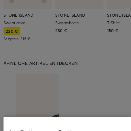
STONE ISLAND
STONE ISLAND
STONE ISL
Sweatjacke
Sweatshorts
T-Shirt
250 €
150 €
220 €
Bestpreis:
315 €
ÄHNLICHE ARTIKEL ENTDECKEN