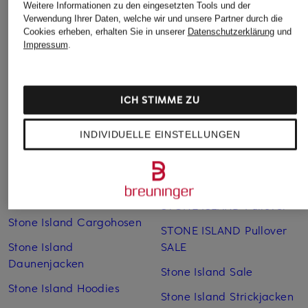
Weitere Informationen zu den eingesetzten Tools und der
Verwendung Ihrer Daten, welche wir und unsere Partner durch die
Cookies erheben, erhalten Sie in unserer
Datenschutzerklärung
und
Impressum
.
ICH STIMME ZU
Weitere Kategorien
INDIVIDUELLE EINSTELLUNGEN
Blaue STONE ISLAND
Stone Island München
Sweatshirts
Stone Island Poloshirts
Stone Island Caps
STONE ISLAND Pullover
Stone Island Cargohosen
STONE ISLAND Pullover
Stone Island
SALE
Daunenjacken
Stone Island Sale
Stone Island Hoodies
Stone Island Strickjacken