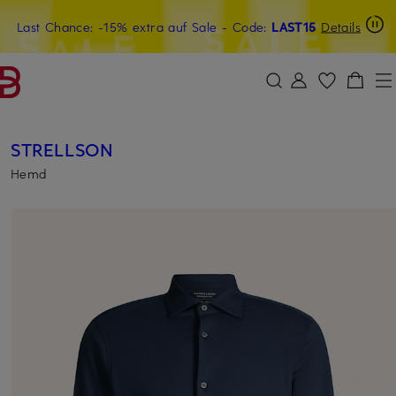
Last Chance: -15% extra auf Sale
15€-Willkommensgutschein mit Beyond sichern
- Code:
LAST15
Details
ZUM HAUPTINHALT ÜBERSPRINGEN
ZUM SUCHFELD ÜBERSPRINGE
STRELLSON
Hemd