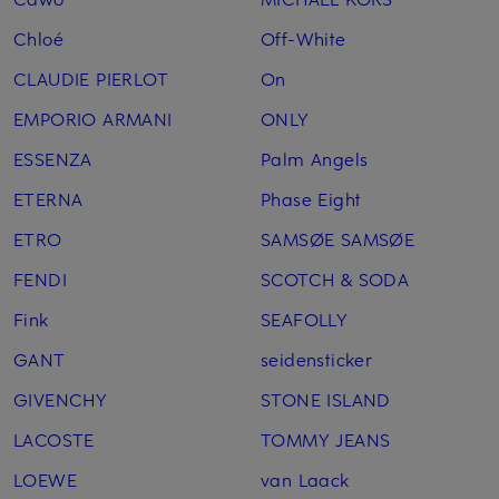
Chloé
Off-White
CLAUDIE PIERLOT
On
EMPORIO ARMANI
ONLY
ESSENZA
Palm Angels
ETERNA
Phase Eight
ETRO
SAMSØE SAMSØE
FENDI
SCOTCH & SODA
Fink
SEAFOLLY
GANT
seidensticker
GIVENCHY
STONE ISLAND
LACOSTE
TOMMY JEANS
LOEWE
van Laack