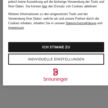
jedoch keine Auswirkung auf die bisherige Verwendung der Tools und
Ihrer Daten.
Sie können
hier
den Einsatz von Cookies ablehnen.
Weitere Informationen zu den eingesetzten Tools und der
Verwendung Ihrer Daten, welche wir und unsere Partner durch die
Cookies erheben, erhalten Sie in unserer
Datenschutzerklärung
und
Impressum
.
seidensticker
+Aktionsrabatt
+Aktionsrabatt
Hemd Slim Fit
JOOP!
Stefan Brandt
59,99 €
Hemd Slim Fit
Jerseyhemd Slim Fi
ICH STIMME ZU
95,95 €
159,99 €
INDIVIDUELLE EINSTELLUNGEN
Bestpreis:
81,56 €
Bestpreis:
269,99 €
Ursprünglich:
119,95 €