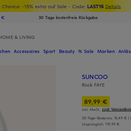
t Chance: -15% extra auf Sale
€-Willkommensgutschein mit Beyond sichern
- Code:
LAST15
Details
N
9 €
30 Tage kostenfreie Rückgabe
HOME & LIVING
chen
Accessoires
Sport
Beauty
% Sale
Marken
Anläs
SUNCOO
Rock FAYE
89,99 €
inkl. MwSt.,
zzgl. Versandkos
30-Tage-Bestpreis:
76,49 €
|
Ursprünglich:
119,99 €