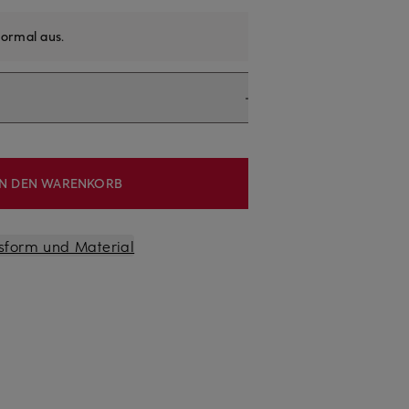
ormal aus
.
IN DEN WARENKORB
sform und Material