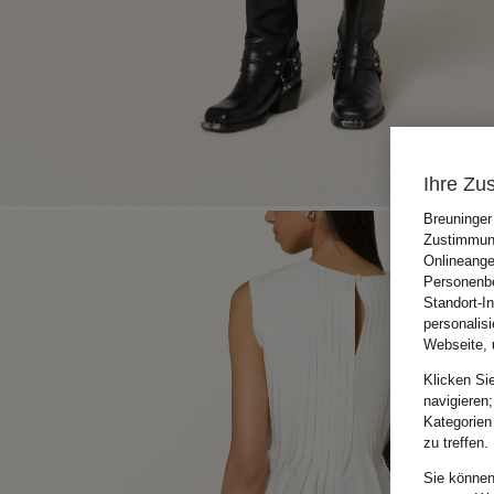
Ihre Zu
Breuninger
Zustimmung
Onlineange
Personenbe
Standort-I
personalis
Webseite, 
Klicken Si
navigieren;
Kategorien
zu treffen.
Sie können