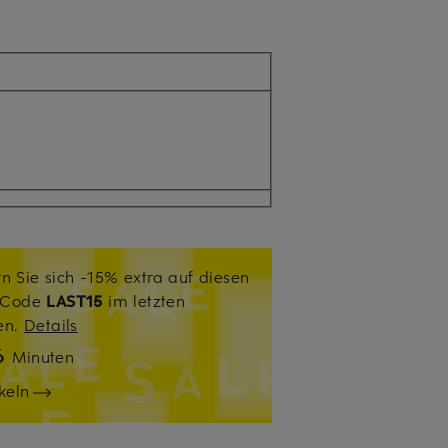
n Sie sich -15% extra auf diesen
. Code
LAST15
im letzten
sen.
Details
6
Minuten
keln