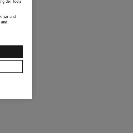
ung der Tools
e wir und
und