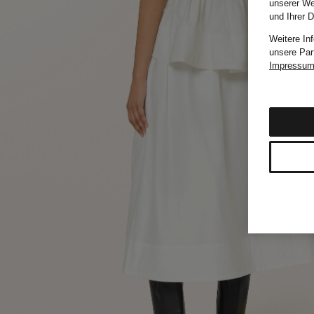
unserer We
und Ihrer 
Weitere In
unsere Par
Impressu