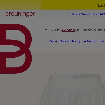
Las
15
ZUM HAUPTINHALT ÜBERSPRINGEN
ZUM SUCHFELD ÜBERSPRINGE
Breuninger
Gratis Versand ab 14
LUXUS
DAMEN
HERREN
KINDER
Neu
Bekleidung
Schuhe
Tas