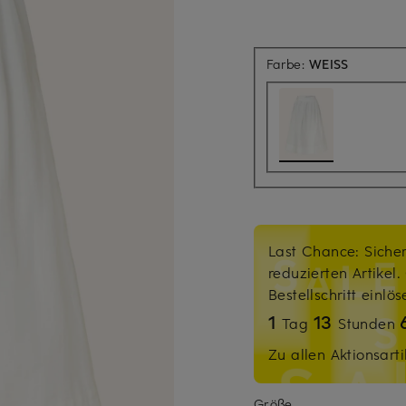
Farbe:
WEISS
Last Chance: Sicher
reduzierten Artikel
Bestellschritt einlö
1
13
Tag
Stunden
Zu allen Aktionsarti
Größe