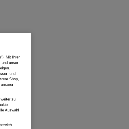
). Mit Ihrer
s und unser
eigen.
wser- und
nserem Shop,
 unserer
.
 weiter zu
ookie-
elle Auswahl
bereich