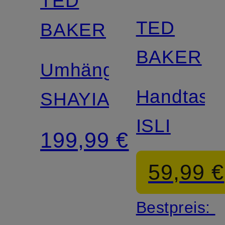
TED
TED
BAKER
BAKER
Umhängetasche
Handtasc
SHAYIA
ISLI
199,99 €
59,99 €
Bestpreis: