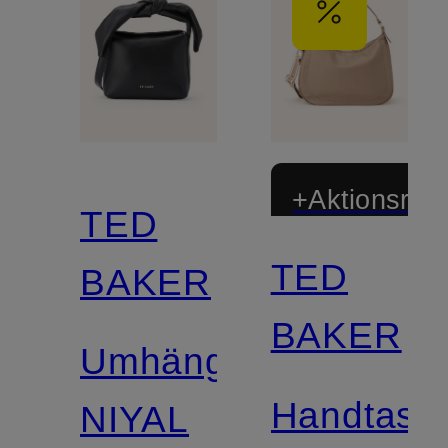
+Aktionsraba
TED
TED
BAKER
BAKER
Umhängetasche
Handtasc
NIYAL