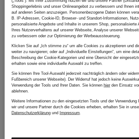
BAKER
BAKER
(„Tools“). Mit Ihrer Zustimmung nutzen wir und unsere Partner (Drittanbi
Shoppingerlebnis und unser Onlineangebot zu verbessern und Ihnen i
auf anderen Seiten anzuzeigen. Personenbezogene Daten können verar
B. IP-Adressen, Cookie-ID, Browser- und Standort-Informationen, Nutze
Micro
Handtasc
personalisierte Angebote und Inhalte in unserem Shop, personalisierte
Ihres Nutzerverhaltens auf unserer Webseite, Analyse unserer Webseit
zu verbessern oder zur Optimierung der Werbeaussteuerung.
Bag
CRYSTIZ
Klicken Sie auf „Ich stimme zu“ um alle Cookies zu akzeptieren und di
weiter zu navigieren; oder auf „Individuelle Einstellungen“, um eine detai
Beschreibung der Cookie-Kategorien und eine Übersicht der eingesetz
CRISTOL
mit
erhalten sowie eine individuelle Auswahl zu treffen.
59,99 €
79,99 €
Sie können Ihre Tool-Auswahl jederzeit nachträglich ändern oder widerr
MINI
Schmucks
Fußbereich unserer Webseite). Der Widerruf hat jedoch keine Auswirkun
Verwendung der Tools und Ihrer Daten.
Sie können
hier
den Einsatz vo
ablehnen.
Bestpreis:
Bestpreis:
Weitere Informationen zu den eingesetzten Tools und der Verwendung 
50,99 €
179,99 €
wir und unsere Partner durch die Cookies erheben, erhalten Sie in unse
Datenschutzerklärung
und
Impressum
.
Ursprünglich: