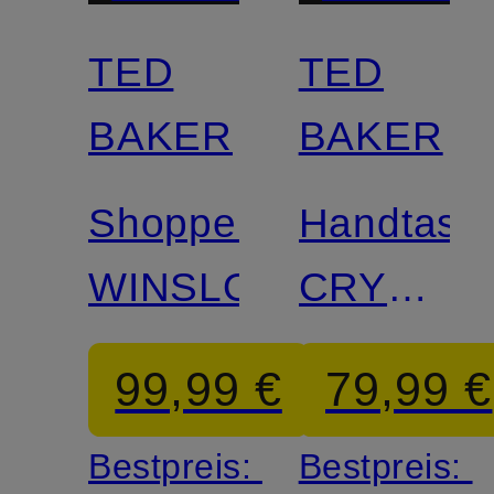
TED
TED
BAKER
BAKER
Shopper
Handtasc
WINSLOWW
CRYSTIZ
MEDIUM
99,99 €
79,99 €
Bestpreis:
Bestpreis: