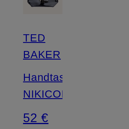
TED
BAKER
Handtasche
NIKICON
52 €