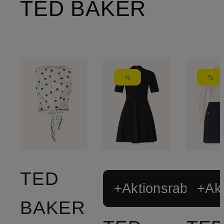
TED BAKER
TED
+Aktionsrabatt
+Akt
BAKER