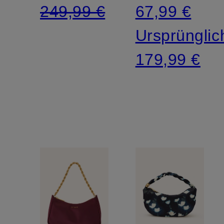
249,99 €
67,99 €
Ursprünglic
179,99 €