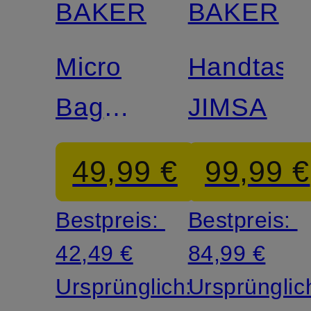
BAKER
BAKER
Micro
Handtasc
Bag
JIMSA
ROSAMI
49,99 €
99,99 €
MINI
Bestpreis:
Bestpreis:
42,49 €
84,99 €
Ursprünglich:
Ursprünglic