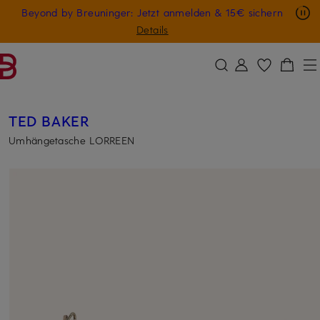
Nur in der App: -10 € auf digitale Geschenkkarten
Beyond by Breuninger: Jetzt anmelden & 15€ sichern
ZUM HAUPTINHALT ÜBERSPRINGEN
ZUM SUCHFELD ÜBERSPRINGE
GESCHENK20
Details
TED BAKER
Umhängetasche LORREEN