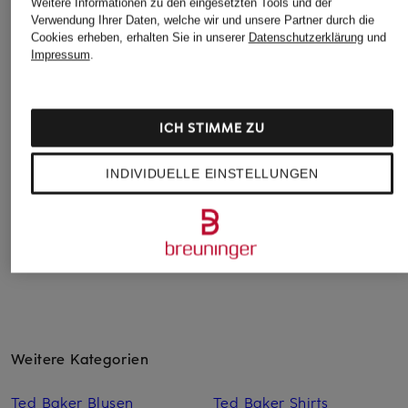
Weitere Informationen zu den eingesetzten Tools und der
Verwendung Ihrer Daten, welche wir und unsere Partner durch die
Cookies erheben, erhalten Sie in unserer
Datenschutzerklärung
und
Impressum
.
Marc O'Polo
GOT BAG
Marc O'Polo
Umhängetasche
Umhängetasche
Umhängetasche
MEDIUM
MOON MINI
MEDIUM
ICH STIMME ZU
29 €
99,99 €
99,99 €
INDIVIDUELLE EINSTELLUNGEN
Bestpreis:
84,99 €
Bestpreis:
84,99 €
Ursprünglich:
199,95 €
Ursprünglich:
199,95 €
Weitere Kategorien
Ted Baker Blusen
Ted Baker Shirts