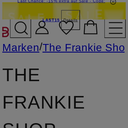
15€-Willkommensgutschein mit Beyond sichern
Last Chance: -15% extra auf Sale
- Code:
LAST15
Details
ZUM HAUPTINHALT ÜBE
/
Marken
The Frankie Sho
THE
FRANKIE