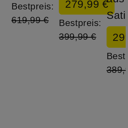
279,99 €
Bestpreis:
Sati
619,99 €
Bestpreis:
29
399,99 €
Bestp
389,