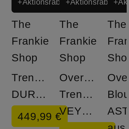
+Aktionsrabatt
+Aktionsrabatt
+Akt
The
The
The
Frankie
Frankie
Fran
Shop
Shop
Sho
Trenchcoat
Oversized-
Ove
DURSLEY
Trenchcoat
Blo
VEYRON
AS
449,99 €
aus