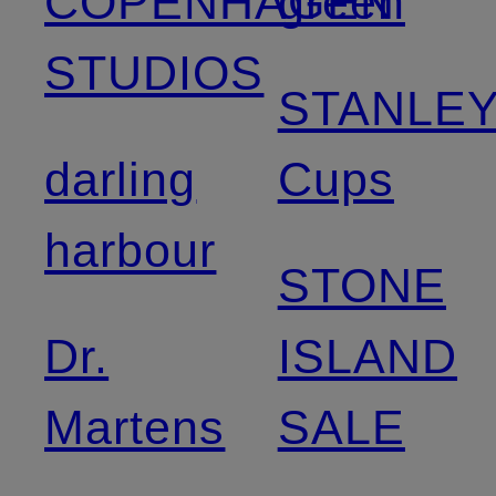
COPENHAGEN
green
STUDIOS
STANLE
darling
Cups
harbour
STONE
Dr.
ISLAND
Martens
SALE