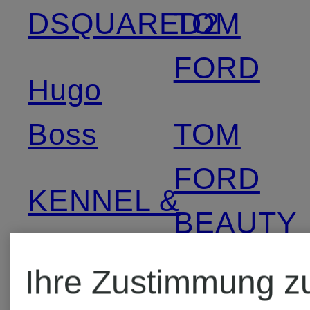
DSQUARED2
TOM
FORD
Hugo
Boss
TOM
FORD
KENNEL &
BEAUTY
SCHMENGER
Ihre Zustimmung z
TOMMY