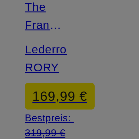
The
Frankie
Shop
Lederrock
RORY
169,99 €
Bestpreis:
319,99 €