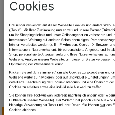
LANCÔME
Cookies
HILFIGE
Levi's®
Breuninger verwendet auf dieser Webseite Cookies und andere Web-Te
Triumph
(„Tools“). Mit Ihrer Zustimmung nutzen wir und unsere Partner (Drittanbi
um Ihr Shoppingerlebnis und unser Onlineangebot zu verbessern und I
interessante Werbung auf anderen Seiten anzuzeigen. Personenbezog
können verarbeitet werden (z. B. IP-Adressen, Cookie-ID, Browser- und
LONGCHAMP
Informationen, Nutzerverhalten), für personalisierte Angebote und Inhal
WELLEN
Shop, personalisierte Anzeigen aufgrund Ihres Nutzerverhaltens auf un
Webseite, Analyse unserer Webseite, um diese für Sie zu verbessern o
Optimierung der Werbeaussteuerung.
MAMMUT
Klicken Sie auf „Ich stimme zu“ um alle Cookies zu akzeptieren und dir
Webseite weiter zu navigieren; oder auf „Individuelle Einstellungen“, u
detaillierte Beschreibung der Cookie-Kategorien und eine Übersicht der
Cookies zu erhalten sowie eine individuelle Auswahl zu treffen.
Sie können Ihre Tool-Auswahl jederzeit nachträglich ändern oder widerr
Fußbereich unserer Webseite). Der Widerruf hat jedoch keine Auswirku
bisherige Verwendung der Tools und Ihrer Daten.
Sie können
hier
den E
Cookies ablehnen.