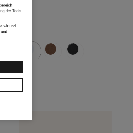
bereich
ung der Tools
e wir und
und