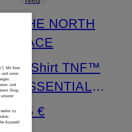
THE NORTH
FACE
T-Shirt TNF™
). Mit Ihrer
s und unser
eigen.
ESSENTIAL
wser- und
nserem Shop,
 unserer
SIMPLE DOME
.
35 €
 weiter zu
ookie-
elle Auswahl