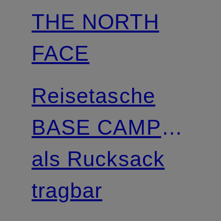
THE NORTH
FACE
Reisetasche
BASE CAMP
SMALL 50 l
als Rucksack
tragbar