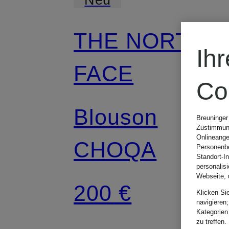
THE NORTH
Ih
FACE
Co
Blouson
Breuninger
Zustimmung
Onlineange
CHOQA
Personenbe
Standort-I
personalis
Webseite, 
200 €
Klicken Si
navigieren;
Kategorien
zu treffen.